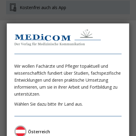
Kostenfrei auch als App
Ernährung am Lebensende: Was ist
angemessen?
PD Dr. Doris Eglseer, MSc BBSc
Wir wollen Fachärzte und Pfleger topaktuell und
Fast for Your Heart:
wissenschaftlich fundiert über Studien, fachspezifische
Kann durch Intervallfasten eine
Entwicklungen und deren praktische Umsetzung
infarktbedingte Herzinsuffizienz
informieren, um sie in ihrer Arbeit und Fortbildung zu
unterstützen.
verhindert werden?
Wählen Sie dazu bitte Ihr Land aus.
Dr. Jochen Dutzmann
Proteinzufuhr vor oder nach dem
Training:
Österreich
Eine Frage des Seins oder Nicht-Seins