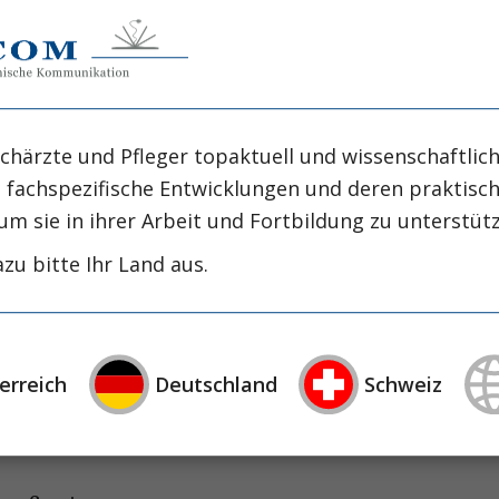
hrologie
a Grgic
chärzte und Pfleger topaktuell und wissenschaftlich
, fachspezifische Entwicklungen und deren praktis
um sie in ihrer Arbeit und Fortbildung zu unterstüt
zu bitte Ihr Land aus.
 TX: Wo stehen wir?
f. Dr. Thomas Wekerle
um Posttransplant Diabetes sowie deren
erreich
Deutschland
Schweiz
. Martina Guthoff