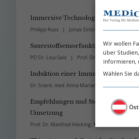
Immersive Technologien in der Nep
Philipp Russ
Jonas Einloft
Prof. Dr. Ivic
Wir wollen Fa
Sauerstoffsensorfunktion der Nieren
über Studien
PD Dr. Lisa Geis
Prof. Dr. med. Armin Kurtz
informieren, 
Wählen Sie da
Induktion einer Immuntoleranz nach
Dr. Scient. med. Anna Marianne Weijler
Pro
Empfehlungen und Stellungnahmen z
Öst
Umsetzung
Prof. Dr. Manfred Hecking, MD, PhD
PD Dr