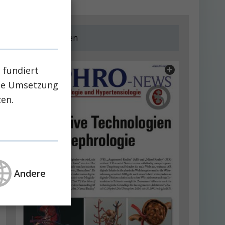
Jetzt lesen
 fundiert
che Umsetzung
zen.
Andere