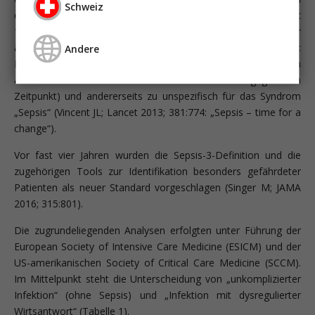
Schweiz
entwickelt (Vincent JL; Lancet Respir Med 2014; 2:380). Die seit
1992 gebräuchlichen SIRS-Kriterien wurden als nicht mehr
adäquat angesehen (Bone RC; Crit Care Med 1992; 20:864):
Andere
Einerseits seien sie wenig differenzierend (90% aller Patienten
auf Intensivstationen erfüllen die Kriterien zu einem gegebenen
Zeitpunkt) und andererseits zu unspezifisch für das Syndrom
„Sepsis“ (Vincent JL; Lancet 2013; 381:774: „Sepsis – time for a
change“).
Vor fast vier Jahren wurden die Sepsis-3-Definition und die
zugehörigen Tools zur Identifikation besonders gefährdeter
Patienten als neuer Standard vorgeschlagen (Singer M; JAMA
2016; 315:801).
Die zugrundeliegenden Analysen erfolgten unter Führung der
European Society of Intensive Care Medicine (ESICM) und der
US-amerikanischen Society of Critical Care Medicine (SCCM).
Im Mittelpunkt steht die Unterscheidung von „unkomplizierter
Infektion“ (ohne Sepsis) und „Infektion mit dysregulierter
Wirtsantwort“ (Tabelle 1).