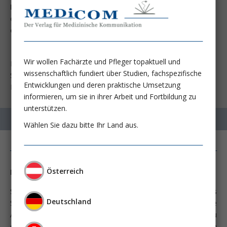
Low Accuracy of positive qSOFA criteria for predicting 28-
day mortality in critically ill septic patients during the
early period after emergency department presentation.
Wir wollen Fachärzte und Pfleger topaktuell und
Hwang SY, Jo IJ, Lee SU, Lee TR, Yoon H, Cha WC, Sim MS,
wissenschaftlich fundiert über Studien, fachspezifische
Shin TG. Ann Emerg
Entwicklungen und deren praktische Umsetzung
Med. 2018; 71:1-9
informieren, um sie in ihrer Arbeit und Fortbildung zu
unterstützen.
Wählen Sie dazu bitte Ihr Land aus.
Österreich
Die Sepsis-3-Definition (2016)
Sepsis ist eine der weltweit führenden Todesursachen. Das
Deutschland
Syndrom hat in den letzten drei Jahrzehnten enorme
Aufmerksamkeit erfahren und sich von einem Randthema zu
einem der Megatopics der Notfall- und Intensivmedizin