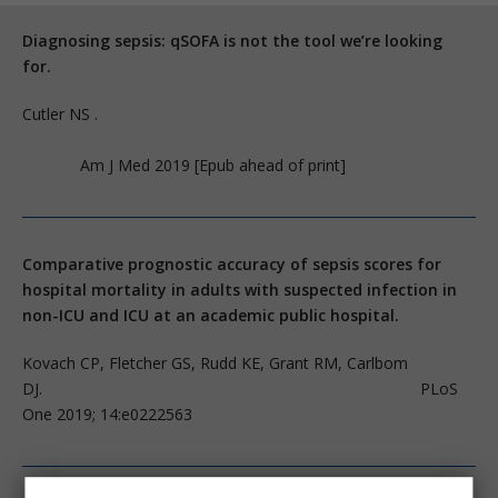
Diagnosing sepsis: qSOFA is not the tool we’re looking
for.
Cutler NS .
Am J Med 2019 [Epub ahead of print]
Comparative prognostic accuracy of sepsis scores for
hospital mortality in adults with suspected infection in
non-ICU and ICU at an academic public hospital.
Kovach CP, Fletcher GS, Rudd KE, Grant RM, Carlbom
DJ. PLoS
One 2019; 14:e0222563