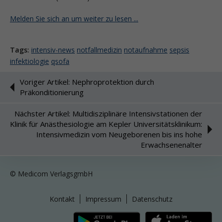
Melden Sie sich an um weiter zu lesen ...
Tags:
intensiv-news
notfallmedizin
notaufnahme
sepsis
infektiologie
qsofa
Voriger Artikel: Nephroprotektion durch
Präkonditionierung
Nächster Artikel: Multidisziplinäre Intensivstationen der
Klinik für Anästhesiologie am Kepler Universitätsklinikum:
Intensivmedizin vom Neugeborenen bis ins hohe
Erwachsenenalter
© Medicom VerlagsgmbH
Kontakt
Impressum
Datenschutz