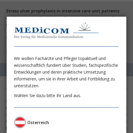
Stress ulcer prophylaxis in intensive care unit patients
receiving enteral nutrition: A systematic review and
meta-analysis.
Huang HB, Jiang W, Wang CY, Qin HY, Du B.
NFS Journal
2018; 12:11-15
Wir wollen Fachärzte und Pfleger topaktuell und
wissenschaftlich fundiert über Studien, fachspezifische
Entwicklungen und deren praktische Umsetzung
informieren, um sie in ihrer Arbeit und Fortbildung zu
unterstützen.
Wählen Sie dazu bitte Ihr Land aus.
Les lésions muqueuses dues au stress dans l’appareil gastro-
intestinal supérieur, en lien avec une hémorragie cliniquement
significative, sont relativement rares. Plusieurs facteurs
entraînent une lésion des muqueuses accompagnée d’une
Österreich
hémorragie de stress: L’estomac est en principe tapissé d’une