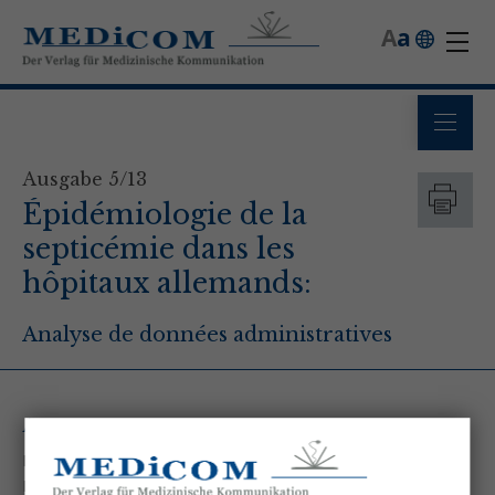
A
a
Ausgabe 5/13
Épidémiologie de la
septicémie dans les
hôpitaux allemands:
Analyse de données administratives
Autoren
Robert Hutagalung - Universitätsklinikum Jena
Prof. Dr. med. Frank Martin Brunkhorst - Universitätsklinikum