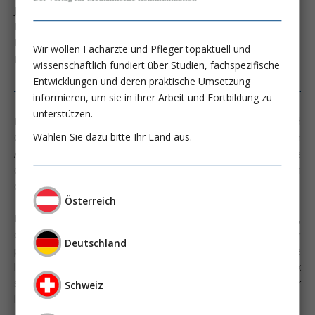
Jena
Dipl.-Wirt.-Inf. Steffen Heublein - Universitätsklinikum Jena
Prof. Dr. Michael Hartmann - Universitätsklinikum Jena
Wir wollen Fachärzte und Pfleger topaktuell und
PD Dr. med. Stefan Hagel - Universitätsklinikum Jena
wissenschaftlich fundiert über Studien, fachspezifische
Entwicklungen und deren praktische Umsetzung
informieren, um sie in ihrer Arbeit und Fortbildung zu
unterstützen.
Le système tarifaire des G-DRG (German Diagnosis Related
Wählen Sie dazu bitte Ihr Land aus.
Groups) est la seule base de facturation pour les hôpitaux en
Allemagne. Une nécessité urgente de modification a découlé
du fait que la notion de septicémie, inspirée d'une définition
d'orientation purement microbiologique, était trop floue.
Österreich
Le code «septicémie» englobait différents degrés de sévérité,
c'est-à-dire différents niveaux de ressources à fournir. Pour
Deutschland
pouvoir évaluer la signification socio-économique, il faut que
les termes utilisés, en plus de permettre une adaptation aux
standards internationaux usuels, puissent réellement refléter
Schweiz
les ressources engagées.