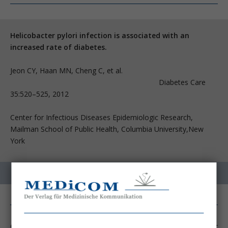
Helicobacter pylori infection is associated with an
increased rate of diabetes.
Jeon CY, Haan MN, Cheng C, et al.
Diabetes Care
35:520–525, 2012
Center for Infectious Diseases Epidemiologic Research,
Mailman School of Public Health, Columbia University,New
York
Christie Jeon und Mitarbeiter (Diabetes Care 2012) von der