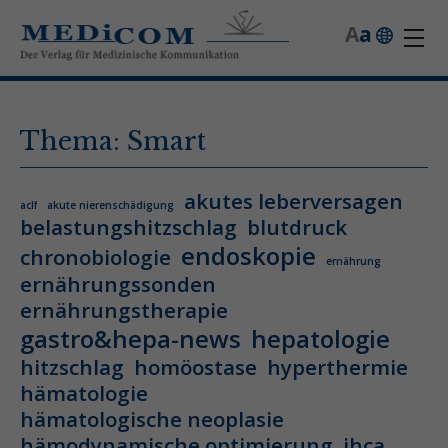
A
a
Thema: Smart
akutes leberversagen
aclf
akute nierenschädigung
belastungshitzschlag
blutdruck
endoskopie
chronobiologie
ernährung
ernährungssonden
ernährungstherapie
gastro&hepa-news
hepatologie
hitzschlag
homöostase
hyperthermie
hämatologie
hämatologische neoplasie
hämodynamische optimierung
ihca