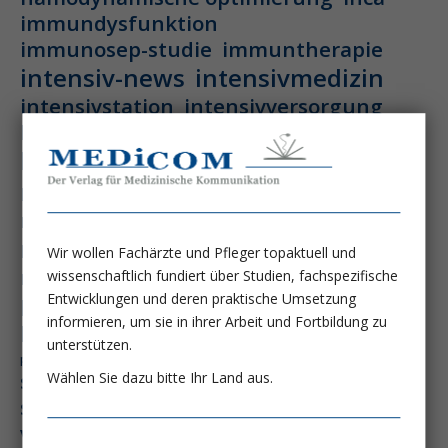
immundysfunktion
immunosep-studie
immuntherapie
intensiv-news
intensivmedizin
intensivstation
intensivversorgung
kdigo-leitlinien
lebernekrose
leberzirrhose
mangelernährung
masld
metabolische lebererkrankung
mikrobiom
multiples myelom
nasogastrale sonde
nephro-news
nephrologie
Wir wollen Fachärzte und Pfleger topaktuell und
niereninsuffizienz
nutrition
wissenschaftlich fundiert über Studien, fachspezifische
peg-implantationstechniken
Entwicklungen und deren praktische Umsetzung
informieren, um sie in ihrer Arbeit und Fortbildung zu
perioperative nierenschädigung
unterstützen.
präzisionstherapie
pisces-studie
schluckstörung
semaglutid
sepsis
Wählen Sie dazu bitte Ihr Land aus.
septischer schock
surrogatparamenter
vasopressortherapie
öggh