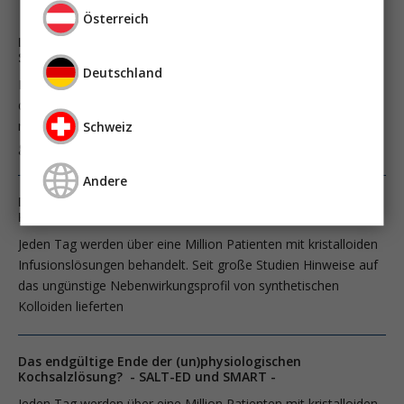
Österreich
La fin définitive de la solution (non) physiologique? -
SALT-ED und SMART -
Deutschland
Depuis que de vastes études ont fourni des preuves du profil
d’effets indésirables défavorable des colloïdes synthétiques, le
rôle des cristalloïdes dans le traitement volumique a encore
Schweiz
gagné en importance.
Andere
Das endgültige Ende der (un)physiologischen
Kochsalzlösung? - SALT-ED und SMART -
Jeden Tag werden über eine Million Patienten mit kristalloiden
Infusionslösungen behandelt. Seit große Studien Hinweise auf
das ungünstige Nebenwirkungsprofil von synthetischen
Kolloiden lieferten
Das endgültige Ende der (un)physiologischen
Kochsalzlösung? - SALT-ED und SMART -
Jeden Tag werden über eine Million Patienten mit kristalloiden