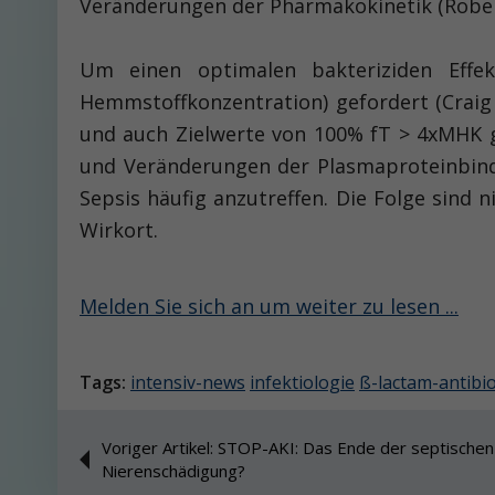
Veränderungen der Pharmakokinetik (Roberts
Um einen optimalen bakteriziden Effe
Hemmstoffkonzen­tration) gefordert (Craig W
und auch Zielwerte von 100% fT > 4xMHK ge
und Veränderungen der Plasmaproteinbindu
Sepsis häufig anzutreffen. Die Folge sind
Wirkort.
Melden Sie sich an um weiter zu lesen ...
Tags:
intensiv-news
infektiologie
ß-lactam-antibio
Voriger Artikel: STOP-AKI: Das Ende der septischen
Nierenschädigung?