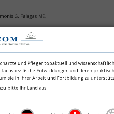
iaros A, Samonis G, Falagas ME. Lance
olus of beta-lactams in critically ill patients with
chärzte und Pfleger topaktuell und wissenschaftlich
anco DD, Hager JD, Kuntz KS. Eur J Drug Met
, fachspezifische Entwicklungen und deren praktis
um sie in ihrer Arbeit und Fortbildung zu unterstüt
zu bitte Ihr Land aus.
 (extended infusion or continuous infusion) versus
 Shan C, Jiang S. PLoS O