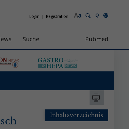
A
a
Login
Registration
News
Suche
Pubmed
Inhaltsverzeichnis
isch