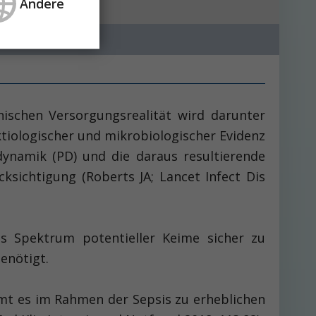
Andere
nischen Versorgungsrealität wird darunter
ktiologischer und mikrobiologischer Evidenz
dynamik (PD) und die daraus resultierende
ksichtigung (Roberts JA; Lancet Infect Dis
es Spektrum potentieller Keime sicher zu
enötigt.
mmt es im Rahmen der Sepsis zu erheblichen