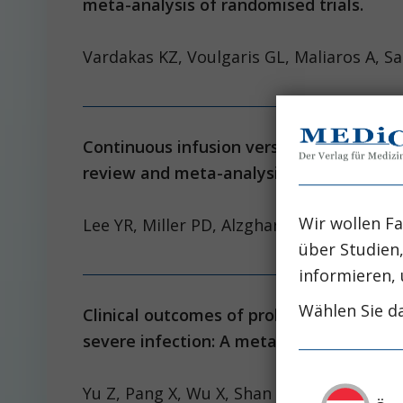
meta-analysis of randomised trials.
Vardakas KZ, Voulgaris GL, Mal
Continuous infusion versus intermittent b
review and meta-analysis.
Wir wollen Fa
Lee YR, Miller PD, Alzghari SK, Bl
über Studien
informieren, 
Wählen Sie da
Clinical outcomes of prolonged infusion
severe infection: A meta-analysis.
Yu Z, Pang X, Wu X,