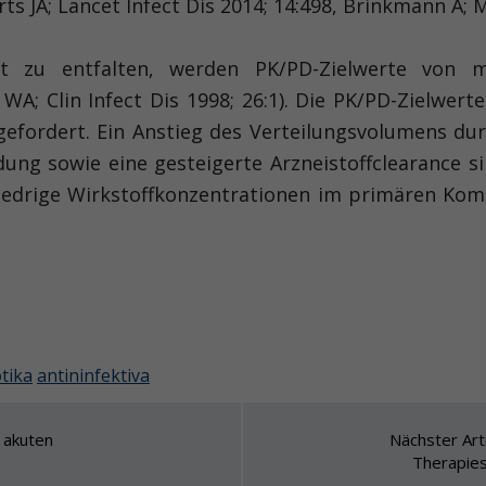
 JA; Lancet Infect Dis 2014; 14:498, Brinkmann A; 
kt zu entfalten, werden PK/PD-Zielwerte von
A; Clin Infect Dis 1998; 26:1). Die PK/PD-Zielwerte
fordert. Ein Anstieg des Verteilungsvolumens durc
ng sowie eine gesteigerte Arzneistoffclearance s
 niedrige Wirkstoffkonzentrationen im primären K
tika
antininfektiva
 akuten
Nächster Arti
Therapie