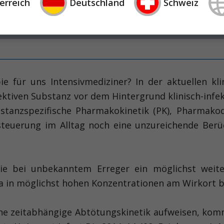
erreich
Deutschland
Schweiz
e für uns Intensivmediziner? In der aktuellen kli
fektiven ­Substanz vor dem Hintergrund klinisch-infe
bstanzspezifische Pharmakokinetik (PK), Pharmako
teuerung im Alltag noch eine unzureichende Berüc
pie bei unbekanntem Erreger ein möglichst weit
a in möglichst hohen Konzentrationen am Wirkort b
ine zeitabhängige Abtötungskinetik aufweisen, ko