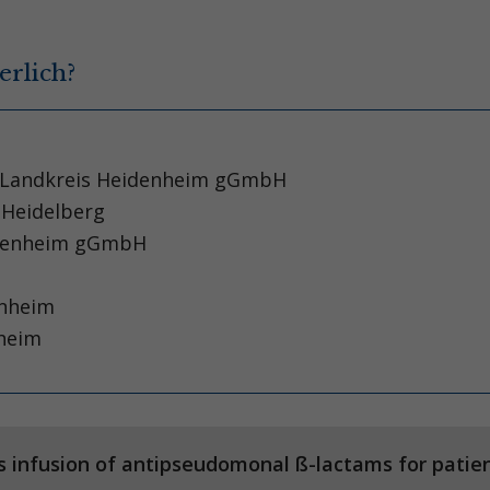
erlich?
en Landkreis Heidenheim gGmbH
m Heidelberg
eidenheim gGmbH
enheim
nheim
 infusion of antipseudomonal ß-lactams for patien