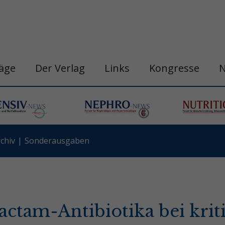
räge
Der Verlag
Links
Kongresse
chiv
Sonderausgaben
ctam-Antibiotika bei krit