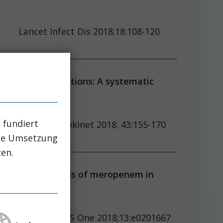
t Infect Dis 2018;18:108-120
 respiratory infections: A systematic
 fundiert
ab Pharmacokinet 2018; 43:155-170
che Umsetzung
zen.
 intermittent bolus of meropenem in
ne 2018;13:e0201667