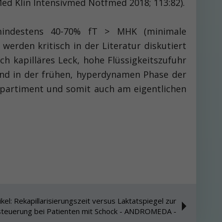
Med Klin Intensivmed Notfmed 2018; 113:82).
 mindestens 40-70% fT > MHK (minimale
 werden kritisch in der Literatur diskutiert
h kapilläres Leck, hohe Flüssigkeitszufuhr
ind in der frühen, hyperdynamen Phase der
ompartiment und somit auch am eigentlichen
kel: Rekapillarisierungszeit versus Laktatspiegel zur
steuerung bei Patienten mit Schock - ANDROMEDA -