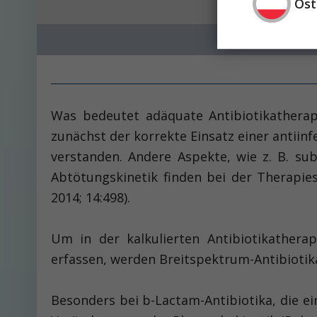
Öst
Was bedeutet adäquate Antibiotikatherapi
zunächst der korrekte Einsatz einer antiin
verstanden. Andere Aspekte, wie z. B. su
Abtötungskinetik finden bei der Therapies
2014; 14:498).
Um in der kalkulierten Antibiotikathera
erfassen, werden Breitspektrum-Antibiotik
Besonders bei b-Lactam-Antibiotika, die e