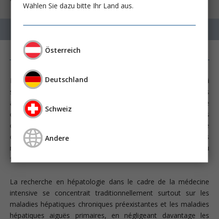
Wählen Sie dazu bitte Ihr Land aus.
Österreich
Deutschland
L'insuffisance hépatique peut avoir de nombreuses causes, qui
sont le plus souvent acquises. Des nécroses hépatocellulaires
aiguës avec le tableau clinique d'une défaillance du foie dans le
Schweiz
cadre d'un état de choc sont observées dans environ 10% des
cas; 20% d'entre elles correspondent à des troubles de type
cholestatique. Les insuffisances hépatiques primaires sont plus
Andere
rares. Environ 2 à 5% des patients présentent une cirrhose du
foie.
La recherche en hépatologie dans le cadre de la médecine
intensive se concentrait traditionnellement surtout sur les
maladies hépatiques chroniques préexistantes et les maladies
hépatiques aiguës primaires, en négligeant davantage les