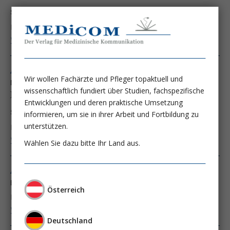
steatotische Lebererkrankung
Prof. Dr. Johann Ockenga
Weiter lesen ...
Ausgabe 4/24
Wir wollen Fachärzte und Pfleger topaktuell und
Neue Therapien der MASH
wissenschaftlich fundiert über Studien, fachspezifische
Metabolische Dysfunktion-assoziierte
Entwicklungen und deren praktische Umsetzung
steatotische Lebererkrankung
informieren, um sie in ihrer Arbeit und Fortbildung zu
unterstützen.
Prof. Dr. Johann Ockenga
Weiter lesen ...
Wählen Sie dazu bitte Ihr Land aus.
Ausgabe 4/11
Ernährungsmedizin am Klinikum Bremen-Mitte
Österreich
Prof. Dr. Johann Ockenga
Weiter lesen ...
Deutschland