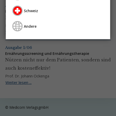
Ausgabe 2/06
Schweiz
Enterale Ernährung bei akuter Pankreatitis:
Reicht eine nasogastrale Sonde?
Prof. Dr. Johann Ockenga
Andere
Weiter lesen ...
Ausgabe 1/06
Ernährungsscreening und Ernährungstherapie
Nützen nicht nur dem Patienten, sondern sind
auch kosteneffektiv!
Prof. Dr. Johann Ockenga
Weiter lesen ...
© Medicom VerlagsgmbH