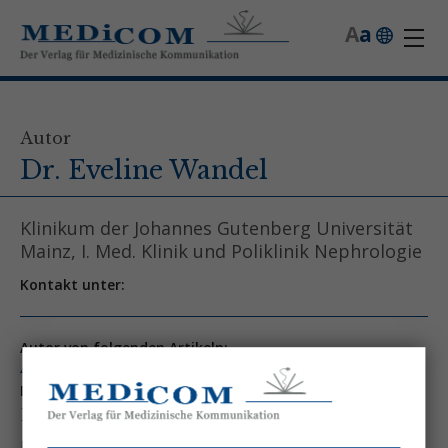
A
a
Autor
Dr. Eveline Wandel
Klinikum der Johannes Gutenberg Universität
Mainz, I. Med. Klinik und Poliklinik Nephrologie
Kontakt unter:
Autor von folgenden Artikeln:
Ausgabe 6/06
Das Urinsediment:
Differentialdiagnose Leukozyturie
Dr. Eveline Wandel