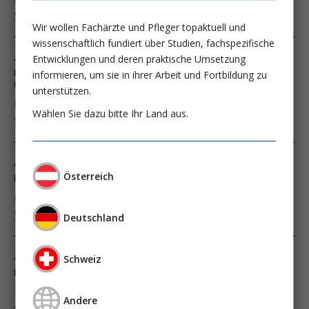
Weiter lesen ...
Wir wollen Fachärzte und Pfleger topaktuell und
wissenschaftlich fundiert über Studien, fachspezifische
Ausgabe 6/05
Entwicklungen und deren praktische Umsetzung
Mikrohämaturie: Urologische oder nephrologische
informieren, um sie in ihrer Arbeit und Fortbildung zu
Ursache?
unterstützen.
Dr. Eveline Wandel
Wählen Sie dazu bitte Ihr Land aus.
Weiter lesen ...
Ausgabe 6/04
Österreich
Das Urinsediment: Diagnostische Fallstricke
Dr. Eveline Wandel
Weiter lesen ...
Deutschland
Ausgabe 6/03
Schweiz
Das Urinsediment:
Die Erythrozytenmorphologie stellt die
Andere