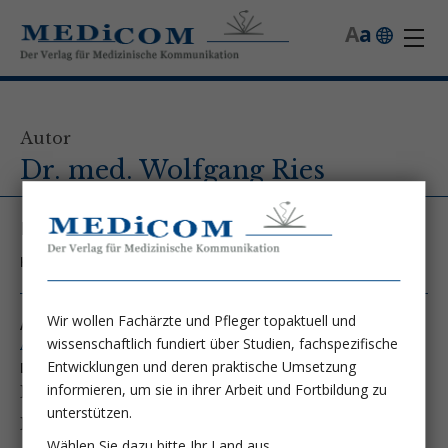
A
a
Autor
Dr. med. Wolfgang Ries
DIAKO Flensburg, Klinik für Innere Medizin
Kontakt unter:
rieswo@diako.de
Wir wollen Fachärzte und Pfleger topaktuell und
Autor von folgenden Artikeln:
wissenschaftlich fundiert über Studien, fachspezifische
Ausgabe 6/19
Entwicklungen und deren praktische Umsetzung
Die CRP-Apherese:
informieren, um sie in ihrer Arbeit und Fortbildung zu
Eine neue Therapiemöglichkeit bei
unterstützen.
Inflammation
Wählen Sie dazu bitte Ihr Land aus.