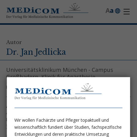
A
a
Autor
Dr. Jan Jedlicka
Universitätsklinikum München - Campus
Großhadern, Klinik für Anästhesie
Kontakt unter:
jan.jedlicka@med.uni-muenchen.de
Autor von folgenden Artikeln:
Ausgabe 2/20
Die endotheliale Glykokalyx:
Wir wollen Fachärzte und Pfleger topaktuell und
Ein Key-Player in der Volumentherapie
wissenschaftlich fundiert über Studien, fachspezifische
Entwicklungen und deren praktische Umsetzung
Dr. Jan Jedlicka
Prof. Dr. med. Daniel Chappell