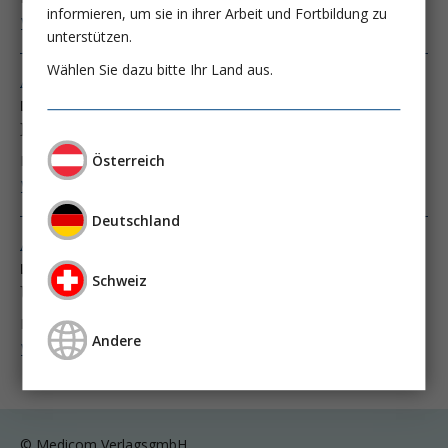
informieren, um sie in ihrer Arbeit und Fortbildung zu
Weiter lesen ...
unterstützen.
Wählen Sie dazu bitte Ihr Land aus.
Ausgabe 3/20
Die endotheliale Glykokalyx:
Ein Key-Player in der Volumentherapie
Dr. Jan Jedlicka
Prof. Dr. med. Daniel Chappell
Österreich
Weiter lesen ...
Deutschland
Ausgabe 3/20
Le glycocalyx endothélial:
Schweiz
Un acteur clé dans le traitement volumique
Dr. Jan Jedlicka
Prof. Dr. med. Daniel Chappell
Andere
Weiter lesen ...
© Medicom VerlagsgmbH