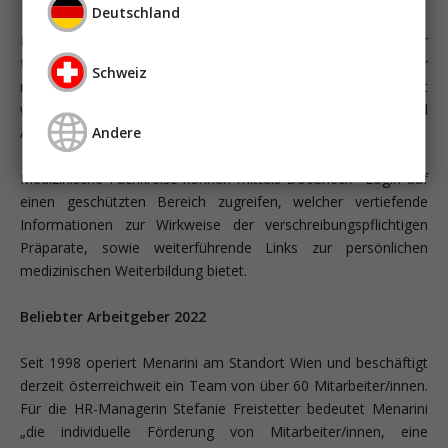
Deutschland
Im Bereich der Lungenerkrankungen ist Menarini einer der
führenden Anbieter von Therapeutika und bietet daher auf der
Schweiz
neuen Website einen kostenfreien Downloadbereich mit
wertvollen Patienteninformationen zum Thema COPD und
Andere
Asthma an.
®
Medizinische Fachkreise können mittels DocCheck
-Login auf
einen geschützten Bereich zugreifen, welcher vertiefende
Informationen zur Wirkweise der verschreibungspflichtigen
Präparate, sowie weiterführende Links zur persönlichen
medizinischen Weiterbildung bietet.
Beliebter Arbeitgeber 2022
Seit 1998 operiert Menarini am Standort Wien und beschäftigt
derzeit österreichweit ein Team von über 60 Mitarbeiter/innen.
Für die HR-Managerin Stefanie Freistetter bedeutet Menarini
„die individuelle Förderung von Mitarbeiter/innen, eine