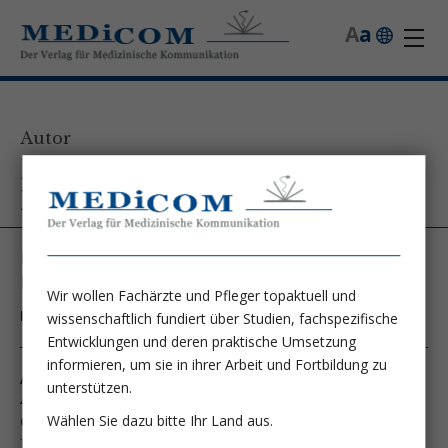
A
a
Autor
PD Dr. habil. Johannes Wild,
MHBA
Universitätsklinikum Marburg, Klinik für
Innere Medizin mit Schwerpunkt Nephrologie
Wir wollen Fachärzte und Pfleger topaktuell und
Kontakt unter:
Johannes.Wild@uk-gm.de
wissenschaftlich fundiert über Studien, fachspezifische
Entwicklungen und deren praktische Umsetzung
informieren, um sie in ihrer Arbeit und Fortbildung zu
Autor von folgenden Artikeln:
unterstützen.
Ausgabe 2/26
Wählen Sie dazu bitte Ihr Land aus.
CKD und HFrEF:
Fantastic Four auch bei eGFR unter 30?