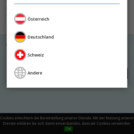
Dr. Marc Miran
PD Dr. habil. Johannes Wild, MHBA
Weiter lesen ...
Österreich
Deutschland
© Medicom VerlagsgmbH
Schweiz
Kontakt
Impressum
Datenschutz
Andere
Cookies erleichtern die Bereitstellung unserer Dienste. Mit der Nutzung unserer
Dienste erklären Sie sich damit einverstanden, dass wir Cookies verwenden.
OK