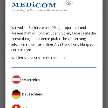
Prof. Dr. Thorsten Brenner
Weiter lesen ...
Ausgabe 4/25
Innovative Erregerdiagnostik bei Sepsis: Hype or Hope?
Wir wollen Fachärzte und Pfleger topaktuell und
wissenschaftlich fundiert über Studien, fachspezifische
Dr. Thomas Schmoch
Prof. Dr. Jens H. Westhoff, MHBA
Entwicklungen und deren praktische Umsetzung
Dr. Mirko Sonntag
Dr. Kai Sohn
informieren, um sie in ihrer Arbeit und Fortbildung zu
Prof. Dr. Thorsten Brenner
unterstützen.
Weiter lesen ...
Wählen Sie dazu bitte Ihr Land aus.
Ausgabe 4/23
From Bench-to-Bedside:
Next Generation Sequencing (NGS)-basierte
Österreich
Erregerdiagnostik bei Sepsis
Deutschland
Prof. Dr. Thorsten Brenner
Dr. Thomas Schmoch
Prof. Dr. Jens H. Westhoff, MHBA
Dr. Mirko Sonntag
Dr. Kai Sohn