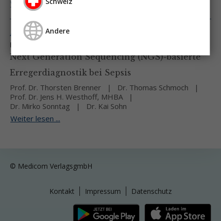
Schweiz
Weiter lesen ...
Andere
Ausgabe 4/23
From Bench-to-Bedside:
Next Generation Sequencing (NGS)-basierte
Erregerdiagnostik bei Sepsis
Prof. Dr. Thorsten Brenner
Dr. Thomas Schmoch
Prof. Dr. Jens H. Westhoff, MHBA
Dr. Mirko Sonntag
Dr. Kai Sohn
Weiter lesen ...
© Medicom VerlagsgmbH
Kontakt
Impressum
Datenschutz