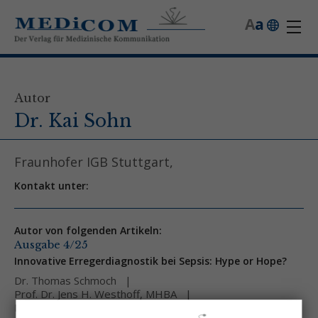
A
a
Autor
Dr. Kai Sohn
Fraunhofer IGB Stuttgart,
Kontakt unter:
Autor von folgenden Artikeln:
Ausgabe 4/25
Innovative Erregerdiagnostik bei Sepsis: Hype or Hope?
Dr. Thomas Schmoch
Prof. Dr. Jens H. Westhoff, MHBA
Dr. Mirko Sonntag
Dr. Kai Sohn