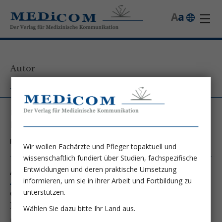
A
a
Autor
Dr. Marc Miran
Universitätsklinikum Marburg, Klinik für
Innere Medizin mit Schwerpunkt Nephrologie
Kontakt unter:
Marc.miran@uk-gm.de
Wir wollen Fachärzte und Pfleger topaktuell und
wissenschaftlich fundiert über Studien, fachspezifische
Entwicklungen und deren praktische Umsetzung
Autor von folgenden Artikeln:
informieren, um sie in ihrer Arbeit und Fortbildung zu
Ausgabe 2/26
unterstützen.
CKD und HFrEF:
Fantastic Four auch bei eGFR unter 30?
Wählen Sie dazu bitte Ihr Land aus.
Dr. Marc Miran
PD Dr. habil. Johannes Wild, MHBA