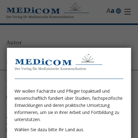
A
a
Autor
Univ.-Prof. Dipl.-Ing. Dr. nat.
techn. Wolfgang Kneifel
Universität für Bodenkultur Wien, Institut für
Lebensmittelwissenschaften
Wir wollen Fachärzte und Pfleger topaktuell und
Kontakt unter:
wolfgang.kneifel@boku.ac.at
wissenschaftlich fundiert über Studien, fachspezifische
Entwicklungen und deren praktische Umsetzung
informieren, um sie in ihrer Arbeit und Fortbildung zu
Autor von folgenden Artikeln:
unterstützen.
Ausgabe 3/12
Wählen Sie dazu bitte Ihr Land aus.
Die Achse „Darm-Zentralnervensystem“