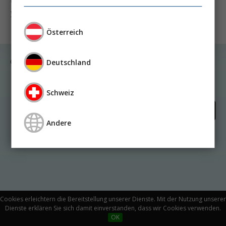
Univ.-Prof. Dipl.-Ing. Dr. nat. techn. Wolfgang Kneifel
Weiter lesen ...
Österreich
© Medicom VerlagsgmbH
Deutschland
Kontakt
Impressum
Datenschutz
Schweiz
Andere
Cookies erleichtern die Bereitstellung unserer Dienste. Mit der Nutzung unserer
Dienste erklären Sie sich damit einverstanden, dass wir Cookies verwenden.
OK