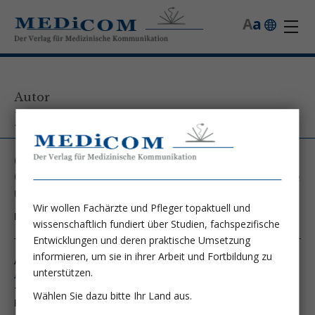
A
a
Autor
Kristina Franz, MSc
Charité - Universitätsmedizin Berlin, Charité
Centrum Innere Medizin mit Gastroenterologie
und Nephrologie CC 13
Wir wollen Fachärzte und Pfleger topaktuell und
Kontakt unter:
kristina.franz@charite.de
wissenschaftlich fundiert über Studien, fachspezifische
Entwicklungen und deren praktische Umsetzung
informieren, um sie in ihrer Arbeit und Fortbildung zu
Autor von folgenden Artikeln:
unterstützen.
Ausgabe 1/17
Trinknahrung zur Therapie der Mangelernährung nach
Wählen Sie dazu bitte Ihr Land aus.
Krankenhausentlassung