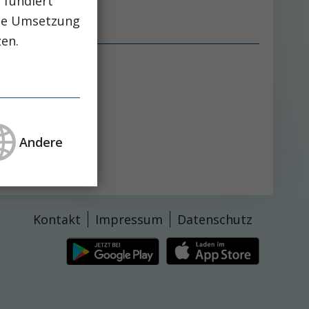
 fundiert
che Umsetzung
zen.
ritis
Andere
Kontakt
Impressum
Datenschutz