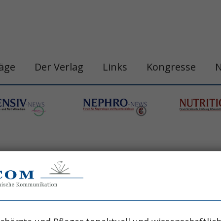
räge
Der Verlag
Links
Kongresse
III. Medizinische Klinik und Poliklinik - Nephrologi