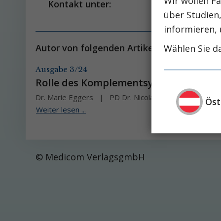
Wir wollen Fa
Kontakt unter:
über Studien
informieren, 
Autor von folgenden Artikeln:
Wählen Sie da
Ausgabe 3/24
Rolle des Komplementsystems in der
Dr. Marie Eggers
PD Dr. Nicola M. Tomas
Öst
Weiter lesen ...
© Medicom VerlagsgmbH