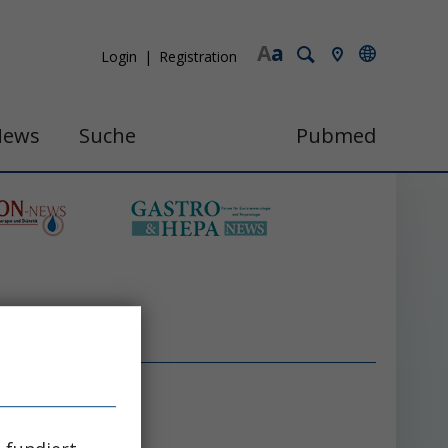
A
a
Login
Registration
News
Suche
Pubmed
e