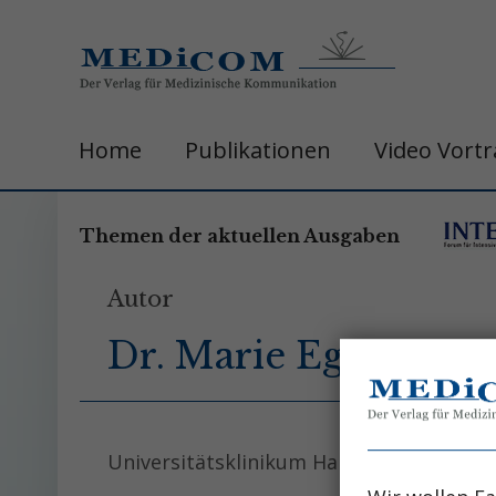
Home
Publikationen
Video Vort
Themen der aktuellen Ausgaben
Autor
Dr. Marie Eggers
Universitätsklinikum Hamburg-Eppendorf, 