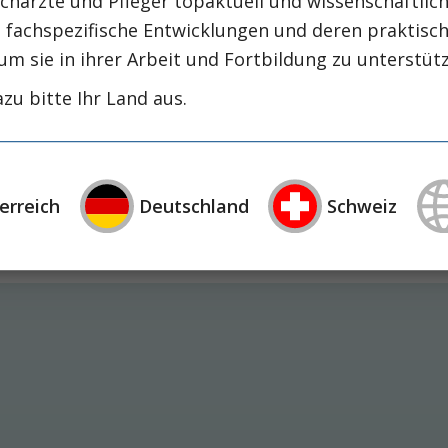
chärzte und Pfleger topaktuell und wissenschaftlich
, fachspezifische Entwicklungen und deren praktis
um sie in ihrer Arbeit und Fortbildung zu unterstüt
zu bitte Ihr Land aus.
 Pathogenese der membranösen Glomeruloneph
erreich
Deutschland
Schweiz