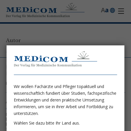
A
a
Autor
Dr. med. Klaus Burkhardt
KfH Kuratorium für Dialyse und
Nierentransplantation, KfH Nierenzentrum
Kontakt unter:
Klaus.Burkhardt@kfh-dialyse.de
Wir wollen Fachärzte und Pfleger topaktuell und
wissenschaftlich fundiert über Studien, fachspezifische
Entwicklungen und deren praktische Umsetzung
Autor von folgenden Artikeln:
informieren, um sie in ihrer Arbeit und Fortbildung zu
Ausgabe 3/01
unterstützen.
Myeloid-Related Protein (MRP) 8/14, ein neuer
leukozytärer, transendothelialer Migrationsmarker,
Wählen Sie dazu bitte Ihr Land aus.
könnte helfen, akute Nierentransplantatabstoßungen
früher zu diagnostizieren