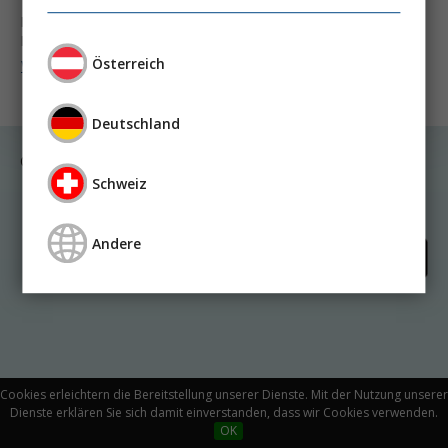
Dr. med. Klaus Burkhardt
Prof. Dr. med. Ulrich Kunzendorf
Österreich
Weiter lesen ...
Deutschland
© Medicom VerlagsgmbH
Schweiz
Kontakt
Impressum
Datenschutz
Andere
Cookies erleichtern die Bereitstellung unserer Dienste. Mit der Nutzung unserer
Dienste erklären Sie sich damit einverstanden, dass wir Cookies verwenden.
OK