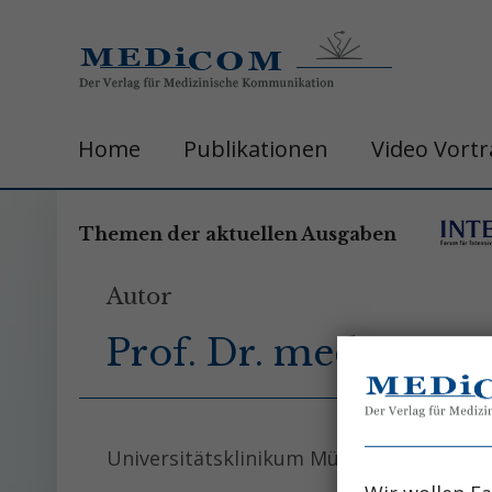
Home
Publikationen
Video Vort
Themen der aktuellen Ausgaben
Autor
Prof. Dr. med. Eva 
Universitätsklinikum Münster, Medizinisc