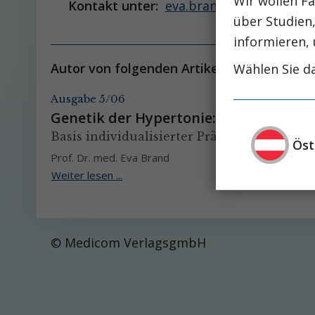
Wir wollen Fa
Kontakt unter:
eva.brand@ukmuenster.
über Studien
informieren, 
Autor von folgenden Artikeln:
Wählen Sie da
Ausgabe 5/06
Genetik der Hypertonie:
Basis individualisierter Präventions- und
Öst
Prof. Dr. med. Eva Brand
Weiter lesen ...
© Medicom VerlagsgmbH