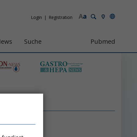
A
a
Login
Registration
News
Suche
Pubmed