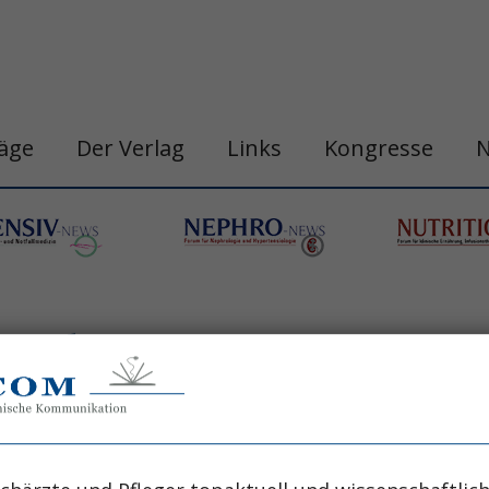
räge
Der Verlag
Links
Kongresse
Brand
he Klinik und Poliklinik D