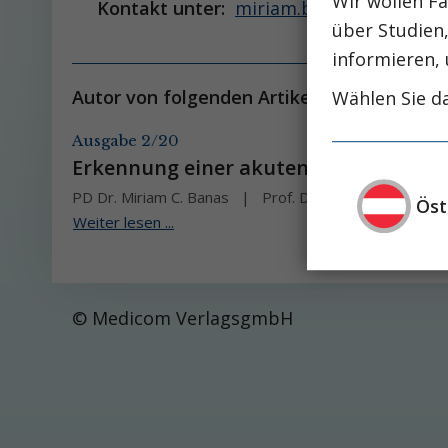
Wir wollen Fa
Kontakt unter:
miriam.banas@ukr.de
über Studien
informieren, 
Autor von folgenden Artikeln:
Wählen Sie da
Ausgabe 2/20
Erkennung einer akuten Nierentransp
PD Dr. Miriam C. Banas
Prof. Dr. med. Bernhard B
Öst
Weiter lesen ...
© Medicom VerlagsgmbH