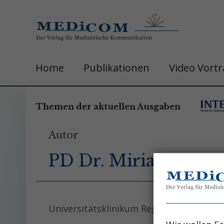
Home
Publikationen
Video Vort
Themen der aktuellen Ausgaben
Autor
PD Dr. Miriam C. Ba
Universitätsklinikum Regensburg, Abtei