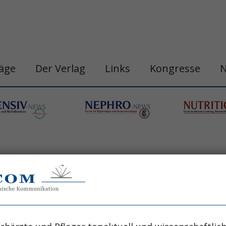
räge
Der Verlag
Links
Kongresse
nas
lung Nephrologie