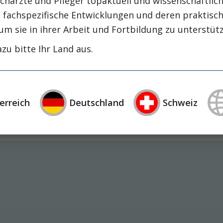
chärzte und Pfleger topaktuell und wissenschaftlich
, fachspezifische Entwicklungen und deren praktis
um sie in ihrer Arbeit und Fortbildung zu unterstüt
zu bitte Ihr Land aus.
lantat-Abstoßung mittels NMR-Spektroskopie
anas
erreich
Deutschland
Schweiz