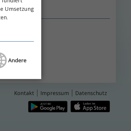
 fundiert
che Umsetzung
zen.
 des Urins
Andere
Kontakt
Impressum
Datenschutz