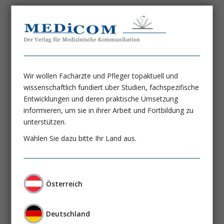
Problem
Prof. Dr. med. Matthias Pirlich
Ein letztes Adieu
Prof. Dr. Wilfred Druml
Wir wollen Fachärzte und Pfleger topaktuell und
wissenschaftlich fundiert über Studien, fachspezifische
Können wir den Inflammationsstatus des
Entwicklungen und deren praktische Umsetzung
Patienten durch Ernährung
informieren, um sie in ihrer Arbeit und Fortbildung zu
modifizieren?
unterstützen.
Dr. Carla Wunderle
Wählen Sie dazu bitte Ihr Land aus.
Dr. Selina Randegger
Prof. Dr. med. Philipp Schütz, MPH
Thiaminmangel: Da ist der Stecker
Österreich
draußen*
Prof. Dr. Wilfred Druml
Deutschland
Prof. Dr. med. Gunnar Elke