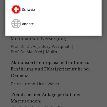
Schweiz
Ist die Planetary Health Diet ein Risiko
für einen Mikronährstoffmangel?
Anpassung des Ernährungsmusters der
Andere
EAT-Lancet-Kommission verbessert
Mikronährstoffversorgung
Prof. Dr. Dr. Anja Bosy-Westphal
Prof. Dr. Manfred J. Müller
Aktualisierte europäische Leitlinie zu
Ernährung und Flüssigkeitszufuhr bei
Demenz
Dr. oec. troph. Linda Weber
Trends bei der Anlage perkutaner
Magensonden: