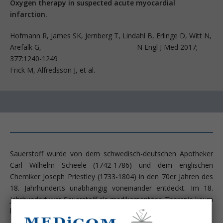
Oxygen therapy in suspected acute myocardial
infarction.
Hofmann R, James SK, Jernberg T, Lindahl B, Erlinge D, Witt N,
Arefalk G, N Engl J Med 2017;
377:1240-1249
Frick M, Alfredsson J, et al.
Sauerstoff wurde von dem schwedisch-deutschen Apotheker
Carl Wilhelm Scheele (1742-1786) und dem englischen
Chemiker Joseph Priestley (1733-1804) in den 70er Jahren des
18. Jahrhunderts unabhängig voneinander entdeckt. Im 18.
Jahrhundert war Sauerstoff als medikamentöse Therapie kaum
bekannt und eher mit Mystik und Scharlatanerie verbunden.