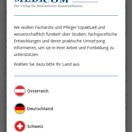
Berichte von Sauerstoffbehandlungen bei Menschen
beschreiben eine belebende und euphorisierende Wirkung. Bis
ins 19. Jahrhundert musste der Sauerstoff von den Anwendern
selbst hergestellt werden, zumal eine längerfristige
Wir wollen Fachärzte und Pfleger topaktuell und
Speicherung nicht möglich war. Die Speicherung von Sauerstoff
wissenschaftlich fundiert über Studien, fachspezifische
in Gaszylindern, initial aus Kupfer und später aus Stahl, war
Entwicklungen und deren praktische Umsetzung
erst 1868 nach Entwicklung der Druckgastechnik möglich.
informieren, um sie in ihrer Arbeit und Fortbildung zu
unterstützen.
Es dauerte bis ins zweite Jahrzehnt des 20. Jahrhunderts, bis
Wählen Sie dazu bitte Ihr Land aus.
der Durchbruch bei der klinisch-therapeutischen Anwendung
erzielt werden konnte. Vor allem durch die Entwicklung der
Druckgas-Ventiltechnologie durch Heinrich Dräger (1847-1917)
und Sohn, Dr. Bernhard Dräger (1870-1928), wurden die
Österreich
grundlegenden Voraussetzungen geschaffen, verlässlich
dosierbare Mengen an Inhalationsgasen zu applizieren
(Koehler N; Pneumologie 2011; 65:736). In der Folge wurde
Deutschland
Sauerstoff mit breiter Indikation eingesetzt und ist heute
wahrscheinlich das am häufigsten verordnete Medikament in
Schweiz
der Medizin (Grensemann J; Intensiv-News 5/2016).