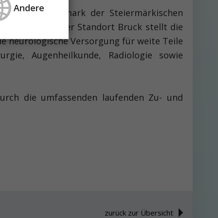
Andere
aus Hochsteiermark der Steiermärkischen
ben besteht. Der Standort Bruck stellt die
e neurologische Versorgung für weite Teile
rgie, Augenheilkunde, Radiologie sowie
durch die umfassenden laufenden Zu- und
zurück zur Übersicht