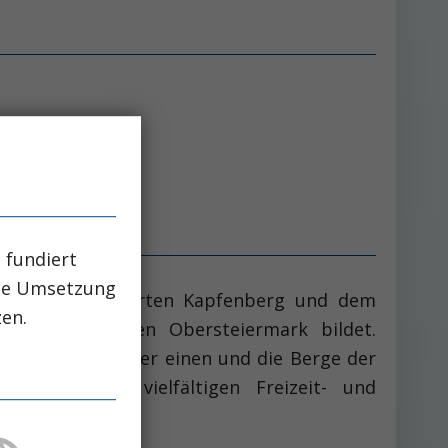
 fundiert
che Umsetzung
t dem benachbarten Kapfenberg und dem
zen.
neten östlichen Obersteiermark bildet.
otenpunkte auf der einen und die Berge der
rtschaft und vielfältigen Freizeit- und