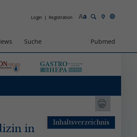
A
a
Login
Registration
News
Suche
Pubmed
Inhaltsverzeichnis
izin in