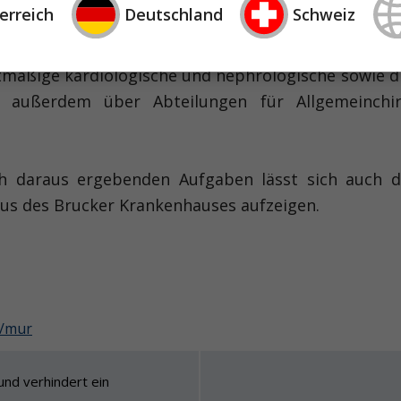
erreich
Deutschland
Schweiz
versorgung der Region nimmt das Landeskrankenh
ein, das aus den beiden Standorten Bruck und Leo
ktmäßige kardiologische und nephrologische sowie di
 außerdem über Abteilungen für Allgemeinchiru
ch daraus ergebenden Aufgaben lässt sich auch 
s des Brucker Krankenhauses aufzeigen.
k/mur
 und verhindert ein