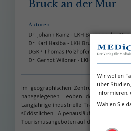
Bruck an der Mur
Autoren
Dr. Johann Kainz - LKH Bruck an der Mur
Dr. Karl Hasiba - LKH Bruck an der Mur
DGKP Thomas Polzhofer - LKH Bruck an 
Dr. Gernot Wildner - LKH Bruck an der M
Wir wollen Fa
über Studien
Im geographischen Zentrum der Steier
informieren, 
nahegelegenen Leoben den städtischen 
Wählen Sie da
Langjährige industrielle Tradition, zahlr
südöstlichen Alpenausläufer, abgelegen
Tourismusangeboten auf der anderen Seite