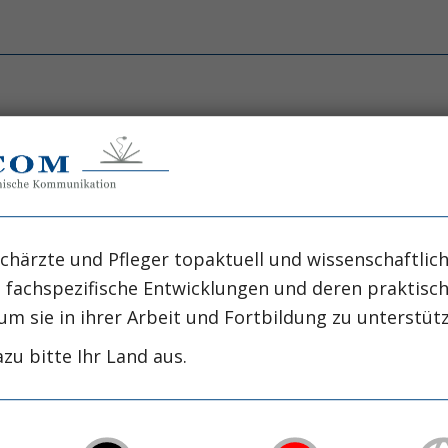
der Mur
ur
chärzte und Pfleger topaktuell und wissenschaftlich
, fachspezifische Entwicklungen und deren praktis
mark liegt Bruck an der Mur, das gemeinsam mi
um sie in ihrer Arbeit und Fortbildung zu unterstüt
Kernraum der heute als Hochsteiermark bezeich
zu bitte Ihr Land aus.
eiche Bildungsinstitutionen und wichtige Verkehrskn
e Seitentäler mit intensiver Land- und Forstwi
 prägen das sehr heterogene Einzugsgebiet.