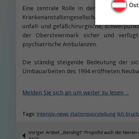
Öst
Eine zentrale Rolle in der Gesundheits
Krankenanstaltengesellschaft mbH (KAGes) 
unfall- und gefäßchi­rurgische, schwerpun
der Obersteiermark sicher und verfügt
psychiatrische Ambulanzen.
Die ständig steigende Bedeutung der si
Umbauarbeiten des 1994 eröffneten Neubau
Melden Sie sich an um weiter zu lesen ...
Tags:
intensiv-news
stationsvorstellung
lkh bruc
Voriger Artikel: „Beruhigt“ Propofol auch die Nieren
AKI?