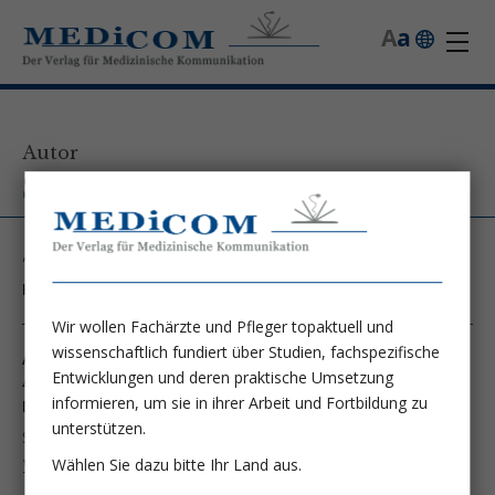
A
a
Autor
Stationsschwester W. Kremser
,
Kontakt unter:
Wir wollen Fachärzte und Pfleger topaktuell und
wissenschaftlich fundiert über Studien, fachspezifische
Autor von folgenden Artikeln:
Entwicklungen und deren praktische Umsetzung
Ausgabe 1/97
informieren, um sie in ihrer Arbeit und Fortbildung zu
Die interne Intensivstation im Donauspital - SMZ-Ost
unterstützen.
Stationsschwester W. Kremser
Weiter lesen ...
Wählen Sie dazu bitte Ihr Land aus.