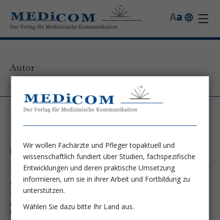
A
a
Autor
Dr. med. Hans Keller
KA Rudolfstiftung, 2. Medizinische Abteilung
mit allgemeiner und internistischer
Intensivmedizin
Wir wollen Fachärzte und Pfleger topaktuell und
Kontakt unter:
hans.keller@wienkav.at
wissenschaftlich fundiert über Studien, fachspezifische
Entwicklungen und deren praktische Umsetzung
informieren, um sie in ihrer Arbeit und Fortbildung zu
Autor von folgenden Artikeln:
unterstützen.
Ausgabe 6/99
Amiodarone for resuscitation after out-of-hospital
Wählen Sie dazu bitte Ihr Land aus.
cardiac arrest due to ventricular fibrillation