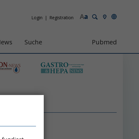
A
a
Login
Registration
News
Suche
Pubmed