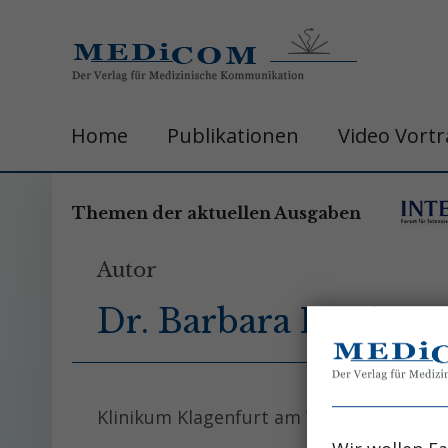
Home
Publikationen
Video Vort
Themen der aktuellen Ausgaben
Autor
Dr. Barbara Hoffma
Klinikum Klagenfurt am Wörthersee, Abt