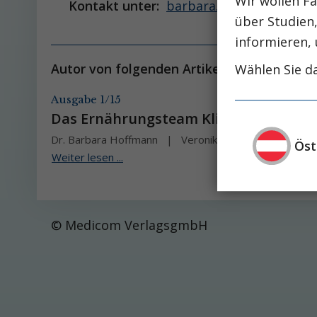
Wir wollen Fa
Kontakt unter:
barbara.hoffmann@kabe
über Studien
informieren, 
Autor von folgenden Artikeln:
Wählen Sie da
Ausgabe 1/15
Das Ernährungsteam Klinikum Klagen
Dr. Barbara Hoffmann
Veronika Brandstätter
Öst
Weiter lesen ...
© Medicom VerlagsgmbH