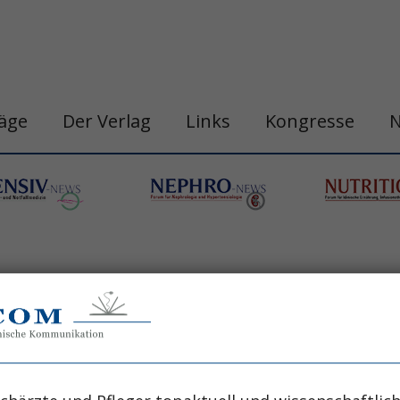
räge
Der Verlag
Links
Kongresse
nn
eilung für Akutgeriatrie/Remobilisation