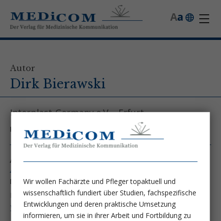
A
a
Autor
Dirk Bierawski
Interplast-Germany e.V. - Erfurt,
Kontakt unter:
dirk.bierawski@helios-kliniken.de
Autor von folgenden Artikeln:
Ausgabe 2/10
Wir wollen Fachärzte und Pfleger topaktuell und
Dünne Luft: Mit Interplast in Bolivien
wissenschaftlich fundiert über Studien, fachspezifische
Dirk Bierawski
Dr. Diana Bierawski
Entwicklungen und deren praktische Umsetzung
Weiter lesen ...
informieren, um sie in ihrer Arbeit und Fortbildung zu