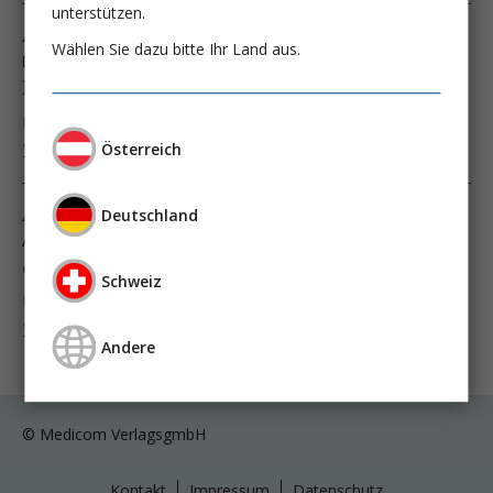
unterstützen.
Ausgabe 3/10
Wählen Sie dazu bitte Ihr Land aus.
Dünne Luft
Mit Interplast in Bolivien
Dirk Bierawski
Dr. Diana Bierawski
Weiter lesen ...
Österreich
Deutschland
Ausgabe 3/10
Air raréfié:
en Bolivie avec Interplast
Schweiz
Dirk Bierawski
Dr. Diana Bierawski
Weiter lesen ...
Andere
© Medicom VerlagsgmbH
Kontakt
Impressum
Datenschutz