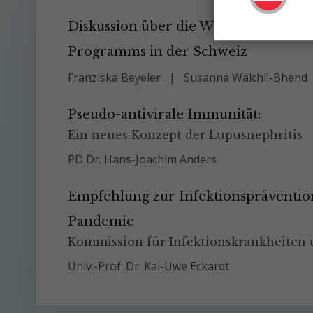
Diskussion über die Wiedereinführu
Programms in der Schweiz
Franziska Beyeler
Susanna Wälchli-Bhend
Pseudo-antivirale Immunität:
Ein neues Konzept der Lupusnephritis
PD Dr. Hans-Joachim Anders
Empfehlung zur Infektionsprävention
Pandemie
Kommission für Infektionskrankheiten
Univ.-Prof. Dr. Kai-Uwe Eckardt