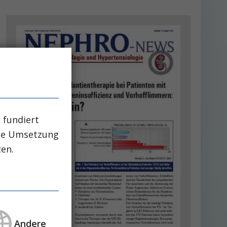
 fundiert
che Umsetzung
zen.
Andere