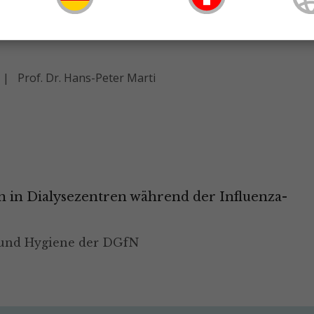
ng des Non-Heart-Beating-Donor-
Prof. Dr. Hans-Peter Marti
 in Dialysezentren während der Influenza-
 und Hygiene der DGfN