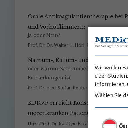
Orale Antikoagulantientherapie bei P
und Vorhofflimmern:
Ja oder Nein?
Prof. Dr. Dr. Walter H. Hörl, FRCP
Natrium-, Kalium- und Aldosteroneffe
Wir wollen Fa
oder warum Natriumbelastung ein verme
über Studien
Erkrankungen ist
informieren, 
Prof. Dr. med. Stefan Reuter
Prof. Dr. Her
Wählen Sie da
KDIGO erreicht Konsens über neue S
nierenkranken Patienten
Univ.-Prof. Dr. Kai-Uwe Eckardt
Öst