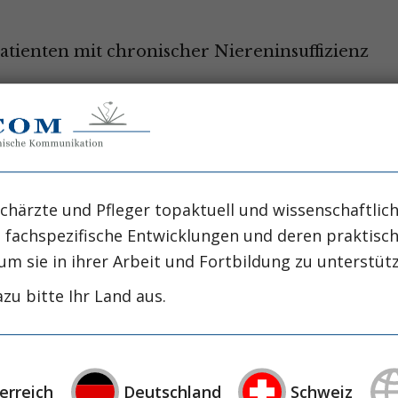
atienten mit chronischer Niereninsuffizienz
kte auf das Endothel -
chärzte und Pfleger topaktuell und wissenschaftlich
idbarer Risikofaktor kardiovaskulärer
, fachspezifische Entwicklungen und deren praktis
um sie in ihrer Arbeit und Fortbildung zu unterstüt
mann-Joseph Pavenstädt
PD Dr. Eckhart Büssemaker
zu bitte Ihr Land aus.
tadieneinteilung bei chronisch
erreich
Deutschland
Schweiz