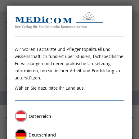
Antipyretic therapy in febrile critically ill adults: A
systematic review and meta-analysis.
Niven DJ, Stelfox HT, Laupland
Wir wollen Fachärzte und Pfleger topaktuell und
K
wissenschaftlich fundiert über Studien, fachspezifische
J Crit Care 2013; 28:303-10
Entwicklungen und deren praktische Umsetzung
informieren, um sie in ihrer Arbeit und Fortbildung zu
Department of Critical Care Medicine, University of Calgary in
unterstützen.
Calgary, Alberta, Canada.
Wählen Sie dazu bitte Ihr Land aus.
Österreich
La fièvre est un symptôme fréquent en médecine intensive;
Deutschland
jusqu'à 70% des patients sous soins intensifs (selon la