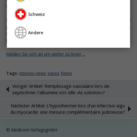
population de patients présente) en sont atteints.
Schweiz
Une baisse thérapeutique de la température du corps en
présence d'hyperthermies «pathologiques», de syndromes
Andere
hyperpyrétiques ou de diverses maladies neurologiques est
largement acceptée.
Melden Sie sich an um weiter zu lesen ...
Tags:
intensiv-news
sepsis
fieber
Voriger Artikel: Remplissage vasculaire lors de
septicémie: l'albumine est-elle «la solution»?
Nächster Artikel: L'hypothermie lors d'un infarctus aigu
du myocarde: une mesure complémentaire judicieuse?
© Medicom VerlagsgmbH