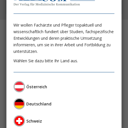
Kostenfrei auch als App
Wir wollen Fachärzte und Pfleger topaktuell und
wissenschaftlich fundiert über Studien, fachspezifische
Renale Denervation: Eine etablierte
Entwicklungen und deren praktische Umsetzung
informieren, um sie in ihrer Arbeit und Fortbildung zu
Säule der Hypertoniebehandlung?
unterstützen.
Prof. Dr. Joachim Weil
Wählen Sie dazu bitte Ihr Land aus.
Die grüne (Hämo-)Dialyse
Imen Menasria
Prof. Dr. Sylvia Stracke, MME
Österreich
Willkommen in der Evidence based
Deutschland
medicine: Extrakorporale Therapien bei
Leberversagen
Schweiz
Prof. Dr. med. Valentin Fuhrmann