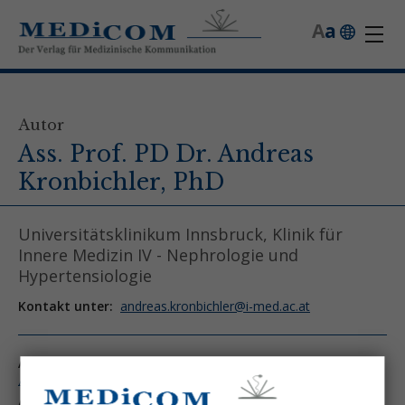
A
a
Autor
Ass. Prof. PD Dr. Andreas
Kronbichler, PhD
Universitätsklinikum Innsbruck, Klinik für
Innere Medizin IV - Nephrologie und
Hypertensiologie
Kontakt unter:
andreas.kronbichler@i-med.ac.at
Autor von folgenden Artikeln:
Ausgabe 5/23
ANCA-assoziierte Vaskulitis: Diagnostik und Therapie