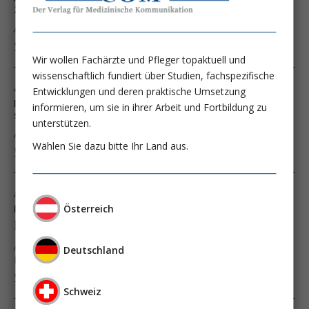
2023
Ass. Prof. PD Dr. Andreas Kronbichler, PhD
Weiter lesen ...
Wir wollen Fachärzte und Pfleger topaktuell und
wissenschaftlich fundiert über Studien, fachspezifische
Ausgabe 4/17
Entwicklungen und deren praktische Umsetzung
Neue Therapieoptionen in der primären fokal
informieren, um sie in ihrer Arbeit und Fortbildung zu
segmentalen Glomerulosklerose (FSGS)
unterstützen.
Ass. Prof. PD Dr. Andreas Kronbichler, PhD
Wählen Sie dazu bitte Ihr Land aus.
Weiter lesen ...
Ausgabe 6/14
Österreich
Rituximab bei ANCA-assoziierten Vaskulitiden:
Eine Bestandsaufnahme
Ass. Prof. PD Dr. Andreas Kronbichler, PhD
Deutschland
Prof. Dr. Gert Mayer
Weiter lesen ...
Schweiz