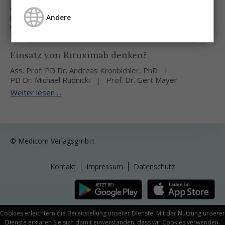
Ausgabe 5/13
Andere
Minimal Change Nephropathie und fokale segmentale
Glomerulosklerose
Wann sollen wir bei Erwachsenen an den
Einsatz von Rituximab denken?
Ass. Prof. PD Dr. Andreas Kronbichler, PhD
PD Dr. Michael Rudnicki
Prof. Dr. Gert Mayer
Weiter lesen ...
© Medicom VerlagsgmbH
Kontakt
Impressum
Datenschutz
Cookies erleichtern die Bereitstellung unserer Dienste. Mit der Nutzung unserer
Dienste erklären Sie sich damit einverstanden, dass wir Cookies verwenden.