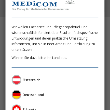
Kostenfrei auch als App
Wir wollen Fachärzte und Pfleger topaktuell und
Fiebersenkung bei Intensivpatienten:
wissenschaftlich fundiert über Studien, fachspezifische
Und täglich grüßt das Murmeltier
Entwicklungen und deren praktische Umsetzung
Prof. Dr. Wilfred Druml
informieren, um sie in ihrer Arbeit und Fortbildung zu
unterstützen.
Selektive Orale Dekontamination (SOD),
Wählen Sie dazu bitte Ihr Land aus.
selektive Darmdekontamination (SDD)
oder orales Chlorhexidin:
Nur bei selektierten Intensivstationen?
Österreich
Prof. Dr. med. Wolfgang A. Krüger
Nebennierenrindenfunktion bei kritisch
Deutschland
Kranken:
Unter- oder Überfunktion?
Schweiz