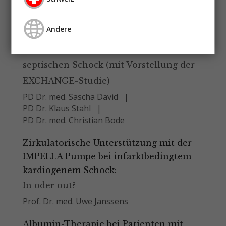
Prof. Dr. Josef Briegel
Andere
„To Remove and Replace“
Therapeutischer Plasmaaustausch im
septischen Schock (mit Vorstellung der
EXCHANGE-Studie)
PD Dr. med. Sascha David
PD Dr. Klaus Stahl
PD Dr. med. Christian Bode
Zirkulatorische Unterstützung mit der
IMPELLA Pumpe bei infarktbedingtem
kardiogenem Schock:
In oder out?
Prof. Dr. med. Uwe Janssens
Albumin-Therapie bei Patienten mit