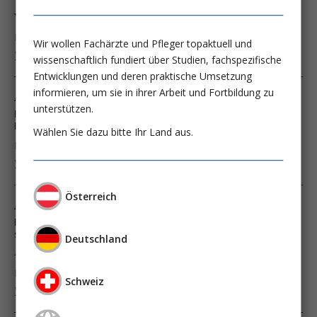
viel erwartet?
Prof. Dr. Peter Siostrzonek
Wir wollen Fachärzte und Pfleger topaktuell und
Weiter lesen ...
wissenschaftlich fundiert über Studien, fachspezifische
Entwicklungen und deren praktische Umsetzung
informieren, um sie in ihrer Arbeit und Fortbildung zu
Ausgabe 2/03
unterstützen.
Interne Intensivstation des Krankenhauses der
Barmherzigen Schwestern Linz
Wählen Sie dazu bitte Ihr Land aus.
Prof. Dr. Peter Siostrzonek
PD Dr. Johann Reisinger
Weiter lesen ...
Österreich
Ausgabe 4/02
Early revascularisation and 1-year survival in 14-day
survivors of acute myocardial infarction
Deutschland
A prospective cohort study
Prof. Dr. Peter Siostrzonek
Schweiz
Weiter lesen ...