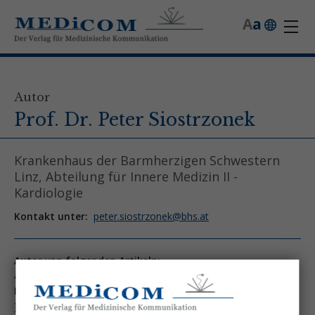
A
a
Autor
Prof. Dr. Peter Siostrzonek
Krankenhaus der Barmherzigen Schwestern
Linz, Abteilung für Innere Medizin II -
Kardiologie
Kontakt unter:
peter.siostrzonek@bhs.at
Autor von folgenden Artikeln:
Ausgabe 1/06
Levosimendan
Enttäuschte Hoffnungen oder haben wir zu