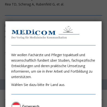
Rea TD, Scherag A, Rubenfeld G, et al.
Developing a new definition and assessing new clinical
criteria for septic shock: For the third international
consensus definitions for sepsis and septic shock (Sepsis-
3).
Shankar-Hari M, Phillips GS, Levy ML, Seymour CW,
Wir wollen Fachärzte und Pfleger topaktuell und
JAMA 2016;
wissenschaftlich fundiert über Studien, fachspezifische
315:775-87
Entwicklungen und deren praktische Umsetzung
Liu VX, Deutschman CS, Angus DC, Rubenfeld GD, et al.
informieren, um sie in ihrer Arbeit und Fortbildung zu
unterstützen.
Wählen Sie dazu bitte Ihr Land aus.
Österreich