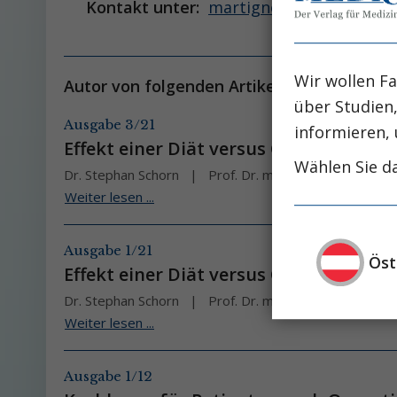
Kontakt unter:
martignoni@tum.de
Wir wollen Fa
Autor von folgenden Artikeln:
über Studien
Ausgabe 3/21
informieren, 
Effekt einer Diät versus Gastric-Bypa
Wählen Sie da
Dr. Stephan Schorn
Prof. Dr. med. Marc E. Martigno
Weiter lesen ...
Ausgabe 1/21
Öst
Effekt einer Diät versus Gastric-Bypa
Dr. Stephan Schorn
Prof. Dr. med. Marc E. Martigno
Weiter lesen ...
Ausgabe 1/12