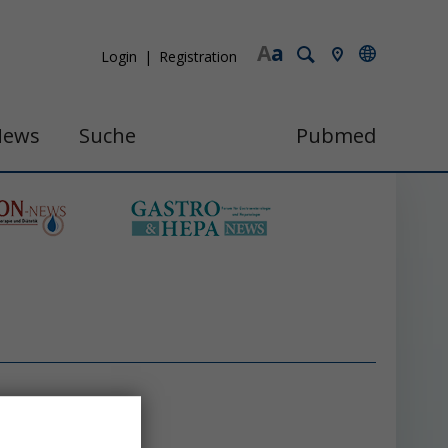
A
a
Login
Registration
News
Suche
Pubmed