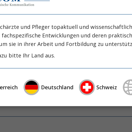
chärzte und Pfleger topaktuell und wissenschaftlich
, fachspezifische Entwicklungen und deren praktis
um sie in ihrer Arbeit und Fortbildung zu unterstüt
ss Operation auf die metabolische Funktion be
zu bitte Ihr Land aus.
ni
erreich
Deutschland
Schweiz
ss Operation auf die metabolische Funktion be
ni