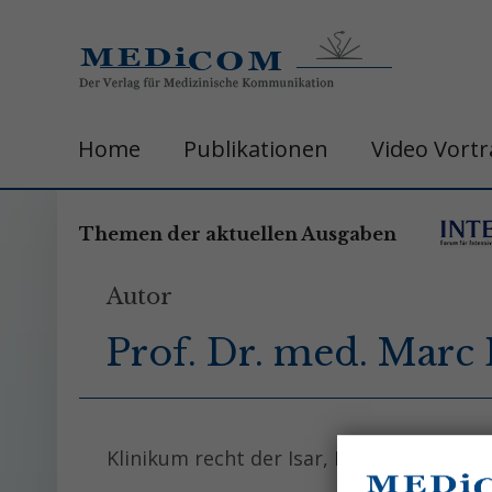
Home
Publikationen
Video Vort
Themen der aktuellen Ausgaben
Autor
Prof. Dr. med. Marc 
Klinikum recht der Isar, Klinik und Polikl