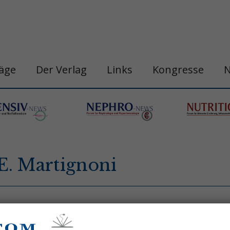
räge
Der Verlag
Links
Kongresse
E. Martignoni
inik für Chirurgie