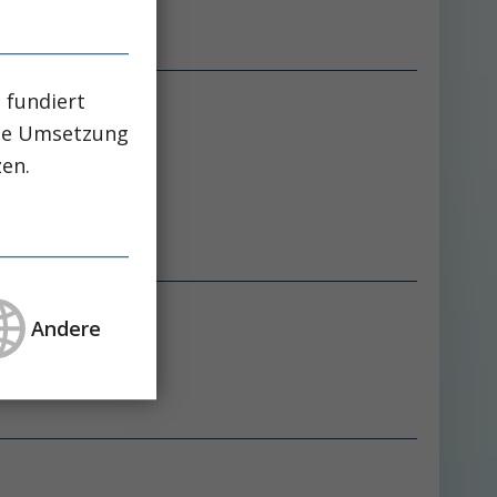
 fundiert
che Umsetzung
zen.
i Adipositas
Andere
i Adipositas