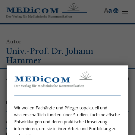
A
a
Autor
Univ.-Prof. Dr. Johann
Hammer
AKH Wien, Universitätsklinik für Innere Medizin
III - Abteilung für Gastroenterologie &amp;
Hepatologie
Kontakt unter:
johann.hammer@meduniwien.ac.at
Wir wollen Fachärzte und Pfleger topaktuell und
wissenschaftlich fundiert über Studien, fachspezifische
Autor von folgenden Artikeln:
Entwicklungen und deren praktische Umsetzung
Ausgabe 4/01
informieren, um sie in ihrer Arbeit und Fortbildung zu
Neostigmine for the treatment of acute colonic pseudo-