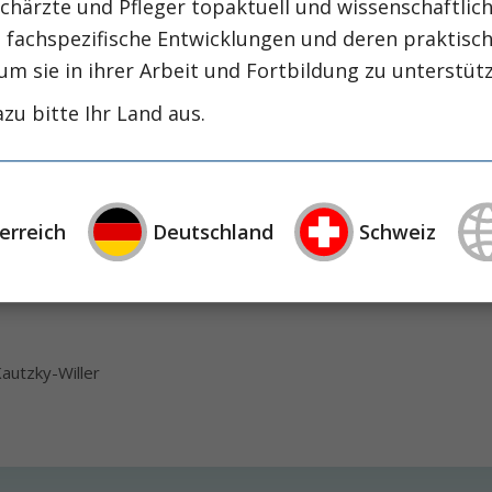
chärzte und Pfleger topaktuell und wissenschaftlich
wien.ac.at
, fachspezifische Entwicklungen und deren praktis
um sie in ihrer Arbeit und Fortbildung zu unterstüt
zu bitte Ihr Land aus.
Kautzky-Willer
erreich
Deutschland
Schweiz
Kautzky-Willer