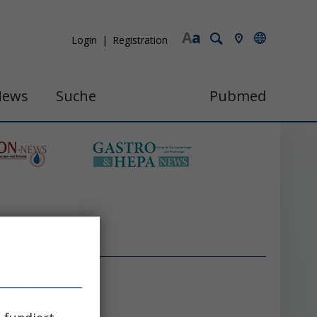
A
a
Login
Registration
News
Suche
Pubmed