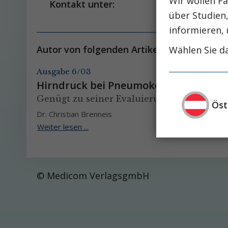
Wir wollen Fa
Kontakt unter:
über Studien
informieren, 
Autor von folgenden Artikeln:
Wählen Sie da
Ausgabe 6/03
Hirndruck bei Pneumokokkenmeningit
Genügt zu seiner Evaluierung eine Bildge
Öst
Dr. Christian Brenneis
Weiter lesen ...
© Medicom VerlagsgmbH