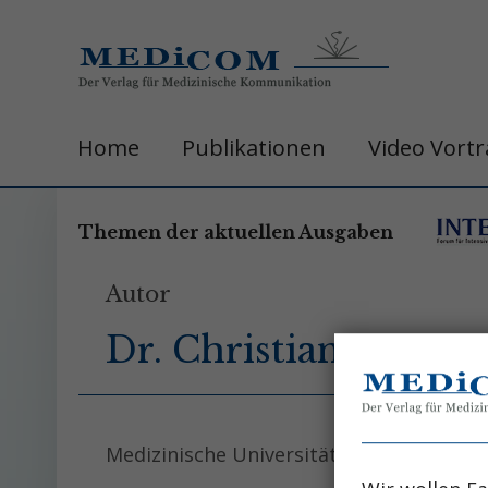
Home
Publikationen
Video Vort
Themen der aktuellen Ausgaben
Autor
Dr. Christian Brenne
Medizinische Universität Innsbruck, Univ