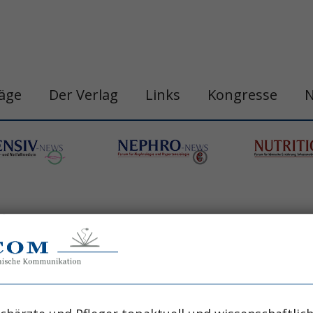
räge
Der Verlag
Links
Kongresse
is
ersitätsklinik für Neurologie