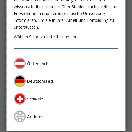
immundysfunktion
wissenschaftlich fundiert über Studien, fachspezifische
immunosep-studie
immuntherapie
Entwicklungen und deren praktische Umsetzung
informieren, um sie in ihrer Arbeit und Fortbildung zu
intensiv-news
intensivmedizin
unterstützen.
intensivstation
intensivversorgung
Wählen Sie dazu bitte Ihr Land aus.
kdigo-leitlinien
lebernekrose
leberzirrhose
mangelernährung
masld
metabolische lebererkrankung
mikrobiom
Österreich
multiples myelom
nasogastrale sonde
nephro-news
nephrologie
niereninsuffizienz
nutrition
Deutschland
peg-implantationstechniken
perioperative nierenschädigung
Schweiz
präzisionstherapie
pisces-studie
schluckstörung
semaglutid
sepsis
Andere
septischer schock
surrogatparamenter
vasopressortherapie
öggh