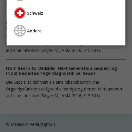
vasopressortherapie
öggh
Schweiz
From Bench-to-Bedside: Next Generation Sequencing
(NGS)-basierte Erregerdiagnostik bei Sepsis
Andere
Die Sepsis ist definiert als eine lebensbedrohliche
Organdysfunktion aufgrund einer dysregulierten Wirtsantwort
auf eine Infektion (Singer M; JAMA 2016; 315:801).
From Bench-to-Bedside: Next Generation Sequencing
(NGS)-basierte Erregerdiagnostik bei Sepsis
Die Sepsis ist definiert als eine lebensbedrohliche
Organdysfunktion aufgrund einer dysregulierten Wirtsantwort
auf eine Infektion (Singer M; JAMA 2016; 315:801).
© Medicom VerlagsgmbH