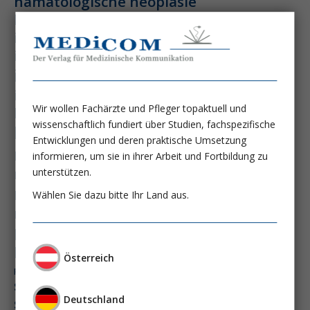
hämatologische neoplasie
hämodynamische optimierung
ihca
immundysfunktion
immunosep-studie
immuntherapie
intensiv-news
intensivmedizin
intensivstation
intensivversorgung
Wir wollen Fachärzte und Pfleger topaktuell und
kdigo-leitlinien
lebernekrose
wissenschaftlich fundiert über Studien, fachspezifische
leberzirrhose
mangelernährung
Entwicklungen und deren praktische Umsetzung
masld
informieren, um sie in ihrer Arbeit und Fortbildung zu
metabolische lebererkrankung
mikrobiom
multiples myelom
nasogastrale sonde
unterstützen.
nephro-news
nephrologie
Wählen Sie dazu bitte Ihr Land aus.
niereninsuffizienz
nutrition
peg-implantationstechniken
perioperative nierenschädigung
Österreich
präzisionstherapie
pisces-studie
schluckstörung
semaglutid
sepsis
Deutschland
septischer schock
surrogatparamenter