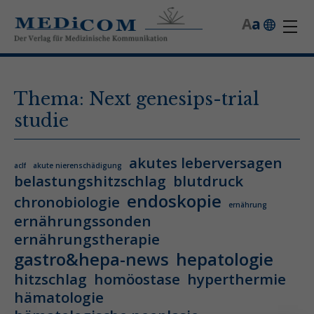
A
a
Thema: Next genesips-trial
studie
akutes leberversagen
aclf
akute nierenschädigung
belastungshitzschlag
blutdruck
endoskopie
chronobiologie
ernährung
ernährungssonden
ernährungstherapie
gastro&hepa-news
hepatologie
hitzschlag
homöostase
hyperthermie
hämatologie