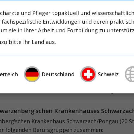
apie
h
ogische neoplasie
hämodynamische optimi
chärzte und Pfleger topaktuell und wissenschaftlich
intensiv-news
intensivmedizin
intensi
, fachspezifische Entwicklungen und deren praktis
zirrhose
masld
mangelernährung
metabolische
um sie in ihrer Arbeit und Fortbildung zu unterstüt
nephrologie
niereninsuffizienz
nutrition
zu bitte Ihr Land aus.
präzisionstherapie
schluckstörung
sem
studie
rapie
öggh
inal Schwarzenberg'schen Krankenhaus in Sch
erreich
Deutschland
Schweiz
500 systemisierten Betten das zweitgrößte Spital i
 Intensivstation an der Internen Abteilung eröffne
chwarzenberg’schen Krankenhauses Schwarza
berg’schen Krankenhaus Schwarzach/Pongau (20 Sta
 der folgenden Berufsgruppen zusammen: