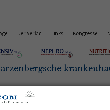
räge
Der Verlag
Links
Kongresse
warzenbergsche krankenha
n
belastungshitzschlag
blutdruck
chronobi
gastro&hepa-news
hepatologie