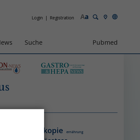
A
a
Login
Registration
News
Suche
Pubmed
us
endoskopie
ologie
ernährung