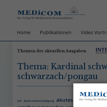
Home
Publikationen
Video Vort
Themen der aktuellen Ausgaben
Thema: Kardinal sch
schwarzach/pongau
akutes leberversage
aclf
akute nierenschädigung