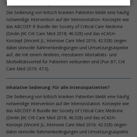
Inhalative Sedierung: Für alle Intensivpatienten?
Die Sedierung von kritisch kranken Patienten bleibt eine häufig
notwendige Intervention auf der Intensivstation. Konzepte wie
das ABCDEF-R Bundle der Society of Critical Care Medicine
(Devlin JW; Crit Care Med 2018; 46:328) und das eCASH-
Konzept (Vincent JL; Intensive Care Med 2016; 42:328) zeigen
dabei sinnvolle Rahmenbedingungen und Umsetzungsaspekte
auf, die mit einem direkten, messbaren Mortalitäts- und
Morbiditätsvorteil für Patienten verbunden sind (Pun BT; Crit
Care Med 2019; 47:3).
Inhalative Sedierung: Für alle Intensivpatienten?
Die Sedierung von kritisch kranken Patienten bleibt eine häufig
notwendige Intervention auf der Intensivstation. Konzepte wie
das ABCDEF-R Bundle der Society of Critical Care Medicine
(Devlin JW; Crit Care Med 2018; 46:328) und das eCASH-
Konzept (Vincent JL; Intensive Care Med 2016; 42:328) zeigen
dabei sinnvolle Rahmenbedingungen und Umsetzungsaspekte