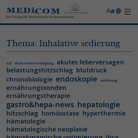
A
a
Thema: Inhalative sedierung
akutes leberversagen
aclf
akute nierenschädigung
belastungshitzschlag
blutdruck
endoskopie
chronobiologie
ernährung
ernährungssonden
ernährungstherapie
gastro&hepa-news
hepatologie
hitzschlag
homöostase
hyperthermie
hämatologie
hämatologische neoplasie
hämodynamische optimierung
ihca