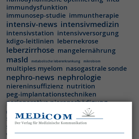
immundysfunktion
immunosep-studie
immuntherapie
intensiv-news
intensivmedizin
intensivstation
intensivversorgung
kdigo-leitlinien
lebernekrose
leberzirrhose
mangelernährung
masld
metabolische lebererkrankung
mikrobiom
multiples myelom
nasogastrale sonde
nephro-news
nephrologie
niereninsuffizienz
nutrition
peg-implantationstechniken
perioperative nierenschädigung
präzisionstherapie
pisces-studie
schluckstörung
semaglutid
sepsis
septischer schock
surrogatparamenter
vasopressortherapie
öggh