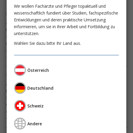
Wir wollen Fachärzte und Pfleger topaktuell und
wissenschaftlich fundiert über Studien, fachspezifische
SESAR-Trial: Inhalative Sedierung bei ARDS?
Entwicklungen und deren praktische Umsetzung
ARDS, die hypoxämische, respiratorische Insuffizienz mit
informieren, um sie in ihrer Arbeit und Fortbildung zu
inflammatorischer Lungenschädigung, tritt bei bis zu 10% aller
unterstützen.
Intensivaufnahmen auf und betrifft fast 25% aller Patienten,
Wählen Sie dazu bitte Ihr Land aus.
die eine invasive mechanische Beatmung benötigen. Die
assoziierte Krankenhausmortalität liegt weiterhin bei bis zu
40%.
Österreich
SESAR-Trial: Inhalative Sedierung bei ARDS?
ARDS, die hypoxämische, respiratorische Insuffizienz mit
Deutschland
inflammatorischer Lungenschädigung, tritt bei bis zu 10% aller
Intensivaufnahmen auf und betrifft fast 25% aller Patienten,
die eine invasive mechanische Beatmung benötigen. Die
Schweiz
assoziierte Krankenhausmortalität liegt weiterhin bei bis zu
40%.
Andere