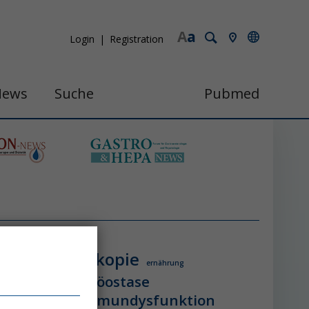
A
a
Login
Registration
News
Suche
Pubmed
endoskopie
ologie
ernährung
itzschlag
homöostase
erung
ihca
immundysfunktion