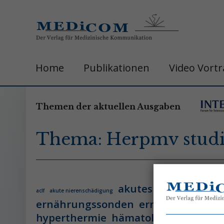
Home
Publikationen
Video Vort
Themen der aktuellen Ausgaben
Thema: Herpmv stud
akutes leberversage
aclf
akute nierenschädigung
ernährungssonden
ernährungsther
hyperthermie
hämatologie
hämatol