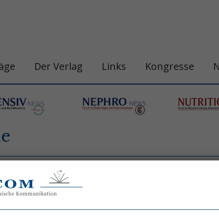
räge
Der Verlag
Links
Kongresse
ie
n
belastungshitzschlag
blutdruck
chronobi
gastro&hepa-news
hepatologie
apie
h
ogische neoplasie
hämodynamische optimi