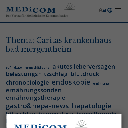
A
a
Thema: Caritas krankenhaus
bad mergentheim
akutes leberversagen
aclf
akute nierenschädigung
belastungshitzschlag
blutdruck
endoskopie
chronobiologie
ernährung
ernährungssonden
ernährungstherapie
gastro&hepa-news
hepatologie
hitzschlag
homöostase
hyperthermie
hämatologie