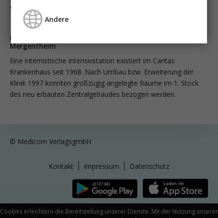
vasopressortherapie
öggh
Andere
Konservative Intensivstation Z1 Caritas Krankenhaus Bad
Mergentheim
Eine internistische Intensivstation existiert im Caritas
Krankenhaus seit 1968. Nach Umbau bzw. Erweiterung der
Klinik 1997 konnten großzügig angelegte Räume im 1. Stock
des neu erbauten Zentralgebäudes bezogen werden.
© Medicom VerlagsgmbH
Kontakt
Impressum
Datenschutz
Cookies erleichtern die Bereitstellung unserer Dienste. Mit der Nutzung unserer