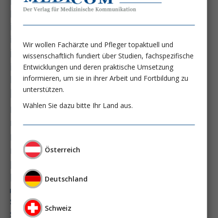
hämatologische neoplasie
hämodynamische optimierung
ihca
immundysfunktion
immunosep-studie
immuntherapie
Wir wollen Fachärzte und Pfleger topaktuell und
intensiv-news
intensivmedizin
wissenschaftlich fundiert über Studien, fachspezifische
intensivstation
intensivversorgung
Entwicklungen und deren praktische Umsetzung
kdigo-leitlinien
lebernekrose
informieren, um sie in ihrer Arbeit und Fortbildung zu
unterstützen.
leberzirrhose
mangelernährung
masld
Wählen Sie dazu bitte Ihr Land aus.
metabolische lebererkrankung
mikrobiom
multiples myelom
nasogastrale sonde
nephro-news
nephrologie
niereninsuffizienz
nutrition
Österreich
peg-implantationstechniken
perioperative nierenschädigung
Deutschland
präzisionstherapie
pisces-studie
schluckstörung
semaglutid
sepsis
Schweiz
septischer schock
surrogatparamenter