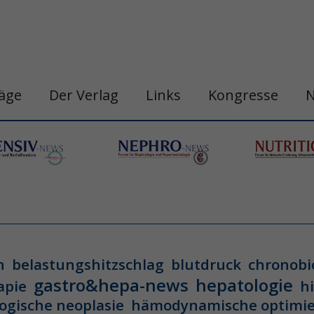
räge
Der Verlag
Links
Kongresse
n
belastungshitzschlag
blutdruck
chronobi
gastro&hepa-news
hepatologie
apie
h
ogische neoplasie
hämodynamische optimi