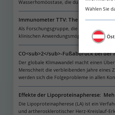
Wasserhomöostase, die durch ein breites S
Wählen Sie da
Immunometer TTV: The Good Virus
Als Forschungsgruppe, die sich seit 15 Jah
klinischen Anwendungsmöglichkeit auch di
Öst
CO<sub>2</sub>-Fußabdruck bei der 
Der globale Klimawandel macht einen Über
Menschheit die verbleibenden Jahre eines 
werden sich die Folgeprobleme in allen K
Effekte der Lipoproteinapherese: Mehr
Die Lipoproteinapherese (LA) ist ein Verf
und artherosklerotischer Herz-Kreislauf-Er