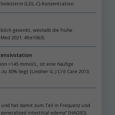
Cholesterin (LDL-C)-Konzentration.
eblich gesenkt, weshalb die frühe
 Med 2021; 49:e1063).
ntensivstation
ion >145 mmol/L, ist eine häufige
zu 30% liegt (Lindner G; J Crit Care 2013;
t und hat damit zum Teil in Frequenz und
neralized intestitial edema“ [HAGIE]).