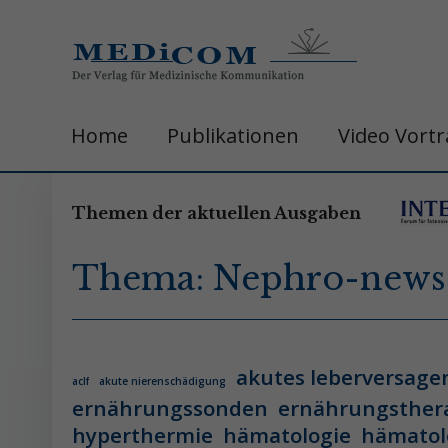
Home
Publikationen
Video Vort
Themen der aktuellen Ausgaben
Thema: Nephro-news
akutes leberversage
aclf
akute nierenschädigung
ernährungssonden
ernährungsther
hyperthermie
hämatologie
hämatol