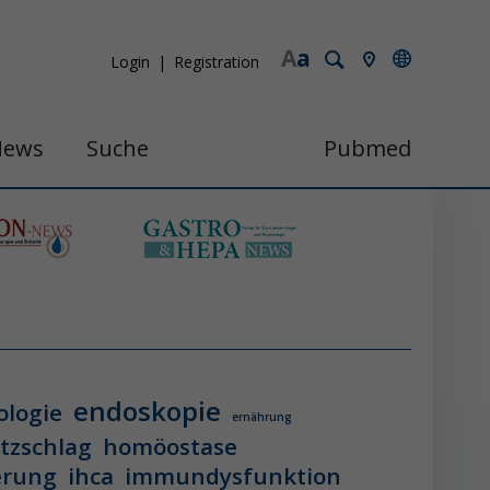
A
a
Login
Registration
News
Suche
Pubmed
endoskopie
ologie
ernährung
itzschlag
homöostase
erung
ihca
immundysfunktion