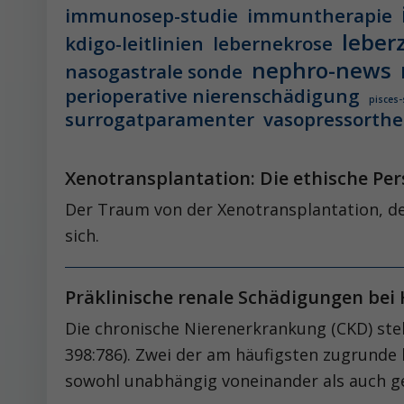
immunosep-studie
immuntherapie
leber
kdigo-leitlinien
lebernekrose
nephro-news
nasogastrale sonde
perioperative nierenschädigung
pisces-
surrogatparamenter
vasopressorthe
Xenotransplantation: Die ethische Pe
Der Traum von der Xenotransplanta­tion, de
sich.
Präklinische renale Schädigungen bei
Die chronische Nierenerkrankung (CKD) stel
398:786). Zwei der am häufigsten zugrunde 
sowohl unabhängig voneinander als auch ge