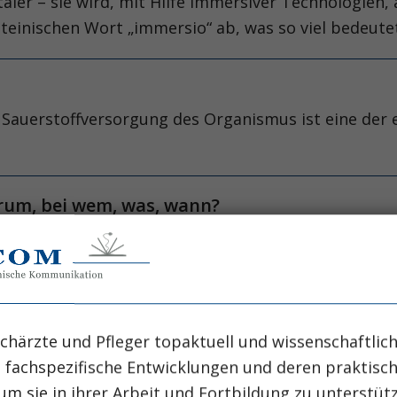
taler – sie wird, mit Hilfe immersiver Technologien,
ateinischen Wort „immersio“ ab, was so viel bedeute
en Sauerstoffversorgung des Organismus ist eine de
rum, bei wem, was, wann?
en respiratorischen Infektionen (vaccine preventabl
tial Virus (RSV)- und Pneumokokken-Infektionen dar.
Therapie der chronischen Hyponatriämie?
chärzte und Pfleger topaktuell und wissenschaftlich
-Natriumkonzentration unter 135 mmol/l, ist die häu
, fachspezifische Entwicklungen und deren praktis
ndige Erkrankung dar, sondern reflektiert eine Dysregu
um sie in ihrer Arbeit und Fortbildung zu unterstüt