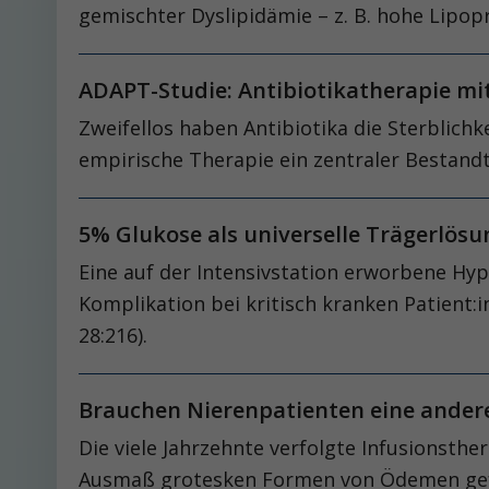
gemischter Dyslipidämie – z. B. hohe Lipopr
ADAPT-Studie: Antibiotikatherapie m
Zweifellos haben Antibiotika die Sterblichk
empirische Therapie ein zentraler Bestandte
5% Glukose als universelle Trägerlös
Eine auf der Intensivstation erworbene Hyp
Komplikation bei kritisch kranken Patient:in
28:216).
Brauchen Nierenpatienten eine ander
Die viele Jahrzehnte verfolgte Infusionsth
Ausmaß grotesken Formen von Ödemen geführt