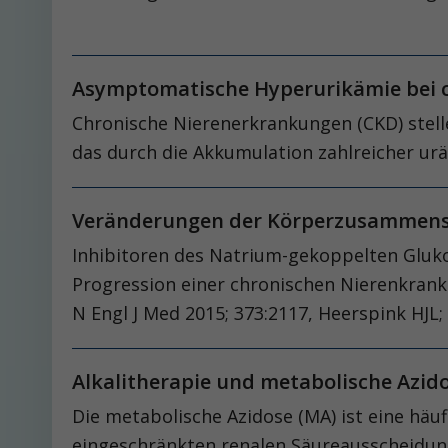
Asymptomatische Hyperurikämie bei c
Chronische Nierenerkrankungen (CKD) stelle
das durch die Akkumulation zahlreicher urä
Veränderungen der Körperzusammense
Inhibitoren des Natrium-gekoppelten Gluko
Progression einer chronischen Nierenkrankh
N Engl J Med 2015; 373:2117, Heerspink HJL;
Alkalitherapie und metabolische Azid
Die metabolische Azidose (MA) ist eine häuf
eingeschränkten renalen Säureausscheidun