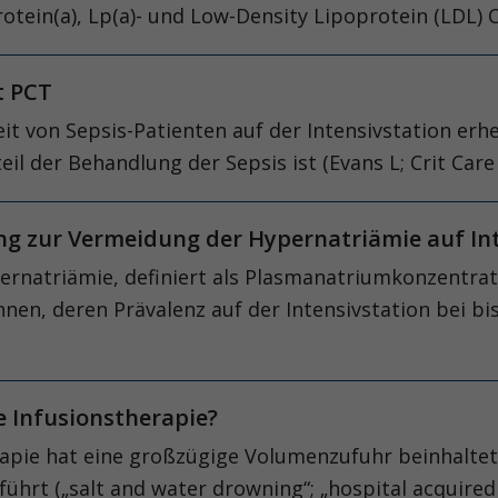
otein(a), Lp(a)- und Low-Density Lipoprotein (LDL) 
it PCT
eit von Sepsis-Patienten auf der Intensivstation erh
il der Behandlung der Sepsis ist (Evans L; Crit Care
ung zur Vermeidung der Hypernatriämie auf I
ernatriämie, definiert als Plasmanatriumkonzentrat
nen, deren Prävalenz auf der Intensivstation bei bis 
e Infusionstherapie?
erapie hat eine großzügige Volumenzufuhr beinhalte
 („salt and water drowning“; „hospital acquired ge