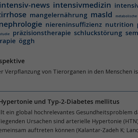
intensiv-news
intensivmedizin
intensi
zirrhose
masld
mangelernährung
metabolische
nephrologie
niereninsuffizienz
nutrition
präzisionstherapie
schluckstörung
sem
studie
rapie
öggh
rspektive
r Verpflanzung von Tierorganen in den Menschen ist
 Hypertonie und Typ-2-Diabetes mellitus
lt ein global hochrelevantes Gesundheitsproblem da
liegenden Ursachen sind arterielle Hypertonie (HTN
meinsam auftreten können (Kalantar-Zadeh K; Lance