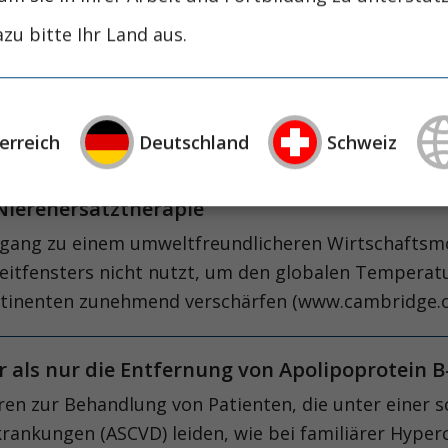
pektrum oft multifaktorieller Ursachen hervorgeru
zu bitte Ihr Land aus.
ren mit dem Torque Teno Virus (TTV) befasst, wollte
e Entdeckungsgeschichte von TTV zu umreißen.
erreich
Deutschland
Schweiz
Nierenersatztherapie
gang zu einem umweltfreundlicheren Wirtschaftsmod
Zeitfensters nicht nutzt, um den globalen Temperat
ontinenten zunehmend verschärfen (www.cambridge.o
 als nur die Entfernung von Apolipoprotein B
ahren zur Behandlung von Patienten, die unter eine
krankungen (ASCVD) leiden, wie bei familiärer Hype