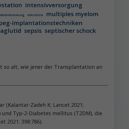
vstation
intensivversorgung
multiples myelom
 lebererkrankung
mikrobiom
peg-implantationstechniken
aglutid
sepsis
septischer schock
 so alt, wie jener der Transplantation an
r (Kalantar-Zadeh K; Lancet 2021;
) und Typ-2-Diabetes mellitus (T2DM), die
t 2021; 398:786).