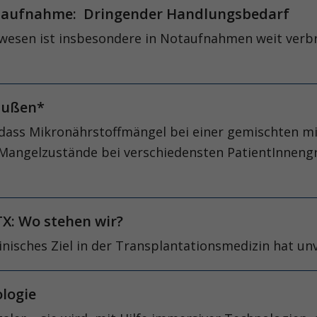
otaufnahme: Dringender Handlungsbedarf
esen ist insbesondere in Notaufnahmen weit verbre
raußen*
 dass Mikronährstoffmängel bei einer gemischten m
angelzustände bei verschiedensten PatientInnengru
TX: Wo stehen wir?
linisches Ziel in der Transplantationsmedizin hat 
ologie