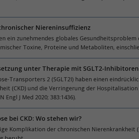
hronischer Niereninsuffizienz
n ein zunehmendes globales Gesundheitsproblem dar 
mischer Toxine, Proteine und Metaboliten, einschli
tzung unter Therapie mit SGLT2-Inhibitore
se-Transporters 2 (SGLT2I) haben einen eindrückli
eit (CKD) und die Verringerung der Hospitalisation 
 N Engl J Med 2020; 383:1436).
ose bei CKD: Wo stehen wir?
ige Komplikation der chronischen Nierenkrankheit (C
g beruht.