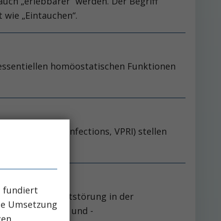
 auch „erlebbarer“ werden. Der Begriff
t wie „Eintauchen“.
r essentiellen homöostatischen Funktionen
e respiratory infections, VPRI) stellen
 fundiert
figste Elektrolytstörung in der
che Umsetzung
la­tion der Salz- und ­
zen.