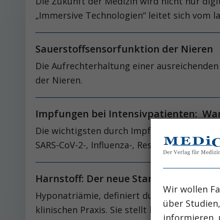
Die Zukunft der Medizin wird nicht nur digi
„Immersive Technologien“ leitet sich vom l
Sauerstoffsensorfunktion der Nieren
Die Aufrechterhaltung einer ausrei­ch­en­d
der Nieren.
Impfungen bei Intensivpatienten: Wa
Die wichtigsten durch Impfungen vermeidbar
SARS-CoV-2-, ­Influenza-, Respiratory Syncy
Harnstoff: Der neue Standard in der 
Wir wollen Fa
Hyponatriämie, definiert durch eine Plasma
über Studien
klinischen Praxis. Sie stellt keine eigenstä
informieren, 