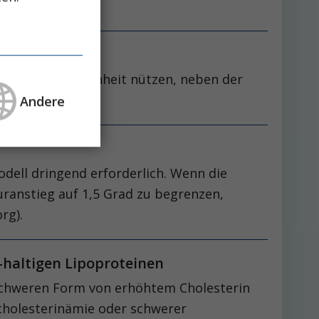
fen wird.
n wir die Gelegenheit nützen, neben der
Andere
ell dringend erforderlich. Wenn die
uranstieg auf 1,5 Grad zu begrenzen,
rg).
-haltigen Lipoproteinen
r schweren Form von erhöhtem Cholesterin
rcholesterinämie oder schwerer