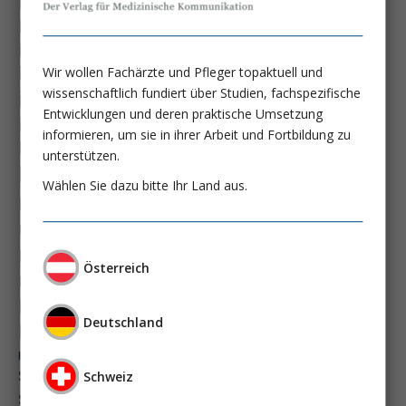
hämatologische neoplasie
hämodynamische optimierung
ihca
immundysfunktion
immunosep-studie
immuntherapie
Wir wollen Fachärzte und Pfleger topaktuell und
intensiv-news
intensivmedizin
wissenschaftlich fundiert über Studien, fachspezifische
Entwicklungen und deren praktische Umsetzung
intensivstation
intensivversorgung
informieren, um sie in ihrer Arbeit und Fortbildung zu
kdigo-leitlinien
lebernekrose
unterstützen.
leberzirrhose
mangelernährung
Wählen Sie dazu bitte Ihr Land aus.
masld
metabolische lebererkrankung
mikrobiom
multiples myelom
nasogastrale sonde
nephro-news
nephrologie
Österreich
niereninsuffizienz
nutrition
peg-implantationstechniken
Deutschland
perioperative nierenschädigung
präzisionstherapie
pisces-studie
schluckstörung
semaglutid
sepsis
Schweiz
septischer schock
surrogatparamenter