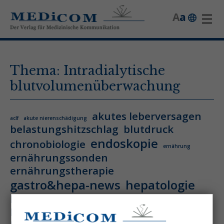
A
a
Thema: Intradialytische
blutvolumenüberwachung
akutes leberversagen
aclf
akute nierenschädigung
belastungshitzschlag
blutdruck
endoskopie
chronobiologie
ernährung
ernährungssonden
ernährungstherapie
gastro&hepa-news
hepatologie
hitzschlag
homöostase
hyperthermie
hämatologie