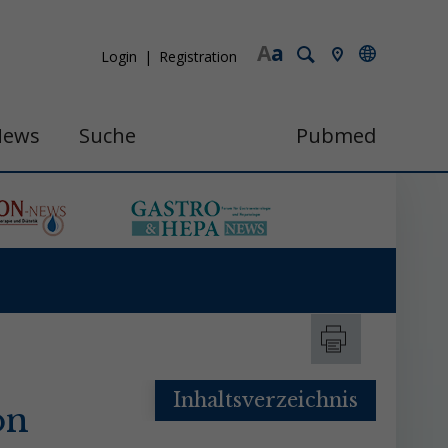
A
a
Login
Registration
News
Suche
Pubmed
Inhaltsverzeichnis
on