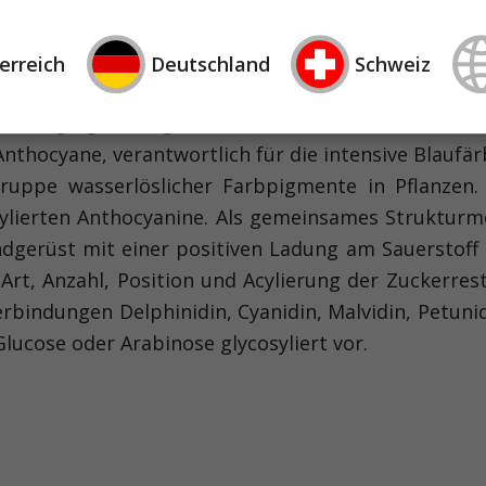
erreich
Deutschland
Schweiz
hen Polyphenol-Gehalt aus. Neben phenolischen Sä
 7,0 g/kg Frischgewicht (FW) in Wildheidelbeeren
thocyane, verantwortlich für die intensive Blaufä
Gruppe wasserlöslicher Farbpigmente in Pflanzen
sylierten Anthocyanine. Als gemeinsames Strukturm
gerüst mit einer positiven Ladung am Sauerstoff a
rt, Anzahl, Position und Acylierung der Zuckerrest
indungen Delphinidin, Cyanidin, Malvidin, Petunidin
Glucose oder Arabinose glycosyliert vor.