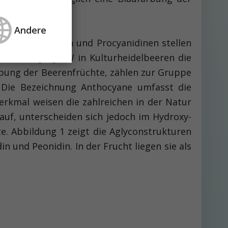
Andere
uren, Flavonolen und Procyanidinen stellen
 und 5,0 g/kg FW in Kulturheidelbeeren die
rbung der Beerenfrüchte, zählen zur Gruppe
. Die Bezeichnung Anthocyane umfasst die
erkmal weisen die zahlreichen in der Natur
uf, unterscheiden sich jedoch im Hydroxy-
e. Abbildung 1 zeigt die Aglyconstrukturen
 und Peonidin. In der Frucht liegen sie als