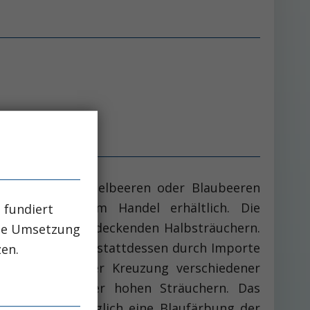
mischen Wildheidelbeeren oder Blaubeeren
rymbosum L.) im Handel erhältlich. Die
 fundiert
ptember an bodendeckenden Halbsträuchern.
che Umsetzung
Der Bedarf wird stattdessen durch Importe
zen.
ren sind aus der Kreuzung verschiedener
s zu zwei Meter hohen Sträuchern. Das
idelbeeren lediglich eine Blaufärbung der