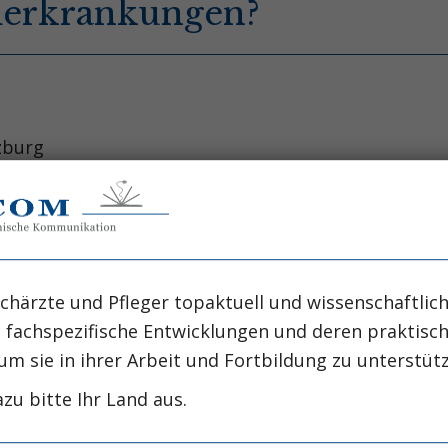
merkrankungen?
rzburg
ürzburg
idekrautgewächse (Ericaceae). Neben den einhei
rig vor allem Kulturheidelbeeren (Vaccinium co
chärzte und Pfleger topaktuell und wissenschaftlich
is schwarzblau gefärbt und reifen von Juli bis Se
, fachspezifische Entwicklungen und deren praktis
beitsaufwandes kaum noch gewerblich gesammelt. 
um sie in ihrer Arbeit und Fortbildung zu unterstüt
t. Die etwa doppelt so großen Kulturheidelbee
zu bitte Ihr Land aus.
ervorgegangen und wachsen traubenförmig an bi
m Gegensatz zu Wildheidelbeeren weisen Kulturhe