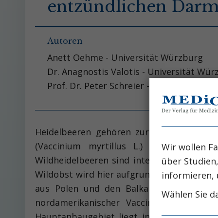
entzündlichen Dar
Autoren
Anett Oehme - Universität Würzburg
Dr. Anagnostis Valotis - Universität Wü
Prof. Dr. Peter Schreier - Universität W
Heidelbeeren gehören zur Familie der He
(Vaccinium myrtillus L.) sind ganzjäh
Wir wollen Fa
Wildheidelbeeren sind intensiv dunkel- b
über Studien
Wildobst wird hier aufgrund des hohen Ar
informieren, 
aus Polen und den Balkanländern gedeck
Wählen Sie da
nordamerikanischer Vaccinium-Arten h
Hauptanbaugebiet liegt in Nordamerika. I