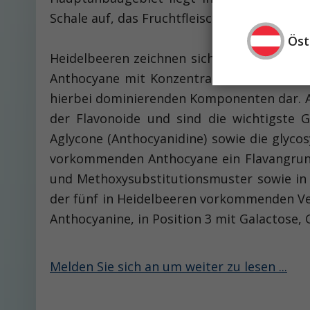
Schale auf, das Fruchtfleisch ist hell.
Öst
Heidelbeeren zeichnen sich durch ihren ho
Anthocyane mit Konzentrationen von bis zu
hierbei dominierenden Komponenten dar. An
der Flavonoide und sind die wichtigste 
Aglycone (Anthocyanidine) sowie die glyco
vorkommenden An­thocyane ein Flavangrund
und Methoxysubstitutionsmuster sowie in A
der fünf in Heidelbeeren vorkommenden Verb
Anthocyanine, in Position 3 mit Galactose, 
Melden Sie sich an um weiter zu lesen ...